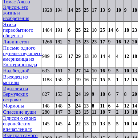
Томас Альва
Эдисон, его
1928
194
14
25
25
17
13
9
10
9
18
жизнь и
изобретения
Этика
первобытного
1484
191
6
25
22
10
25
14
6
18
23
общества
Ливингстон
1266
182
2
15
23
23
17
9
16
12
20
Письмо одного
путешествующего
989
162
17
29
13
10
14
4
4
12
18
американца из
Екатеринограда
Над бездной
633
161
2
27
14
10
16
9
5
10
13
Выходец из
1188
158
2
19
16
17
15
5
1
12
15
могилы
Идиллия на
Бермудских
827
153
2
24
19
9
18
6
7
8
20
островах
Мормоны
148
148
3
24
13
8
11
6
4
12
14
Спасение души
280
147
3
23
15
11
18
7
2
13
18
Эдисон о своих
европейских
145
145
4
22
13
11
13
5
5
10
14
впечатлениях
Выиграл самого