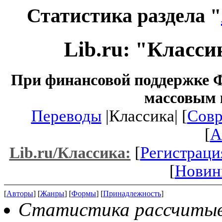
Статистика раздела "
Lib.ru: "Класси
При финансовой поддержке Ф
массовым 
Переводы
|Классика| [
Совр
[
A
[
Регистраци
Lib.ru/Классика:
[
Новин
[
Авторы
] [
Жанры
] [
Формы
] [
Принадлежность
]
Статистика рассчитывае