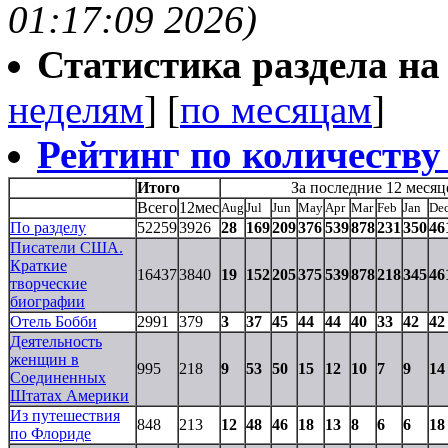
01:17:09 2026)
Статистика раздела на t
неделям
] [
по месяцам
]
Рейтинг по количеству
Итого
За последние 12 месяц
Всего
12мес
Aug
Jul
Jun
May
Apr
Mar
Feb
Jan
De
По разделу
52259
3926
28
169
209
376
539
878
231
350
46
Писатели США.
Краткие
16437
3840
19
152
205
375
539
878
218
345
46
творческие
биографии
Отель Бобби
2991
379
3
37
45
44
44
40
33
42
42
Деятельность
женщин в
995
218
9
53
50
15
12
10
7
9
14
Соединенных
Штатах Америки
Из путешествия
848
213
12
48
46
18
13
8
6
6
18
по Флориде