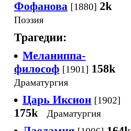
Фофанова
2k
[1880]
Поэзия
Трагедии:
Меланиппа-
философ
158k
[1901]
Драматургия
Царь Иксион
[1902]
175k
Драматургия
Лаодамия
164k