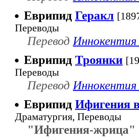
Еврипид
Геракл
[189
Переводы
Перевод
Иннокентия 
Еврипид
Троянки
[1
Переводы
Перевод
Иннокентия 
Еврипид
Ифигения в
Драматургия, Переводы
"Ифигения-жрица"