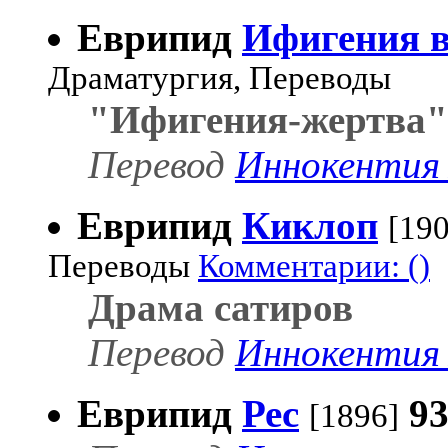
Еврипид
Ифигения в
Драматургия, Переводы
"Ифигения-жертва"
Перевод
Иннокентия 
Еврипид
Киклоп
[190
Переводы
Комментарии: ()
Драма сатиров
Перевод
Иннокентия 
Еврипид
Рес
9
[1896]