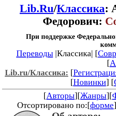
Lib.Ru
/
Классика
:
Федорович:
С
При поддержке Федеральног
ком
Переводы
|Классика| [
Совр
[
A
[
Регистраци
Lib.ru/Классика:
[
Новинки
] [
[
Авторы
][
Жанры
][
Отсортировано по:[
форме
Об авторе: