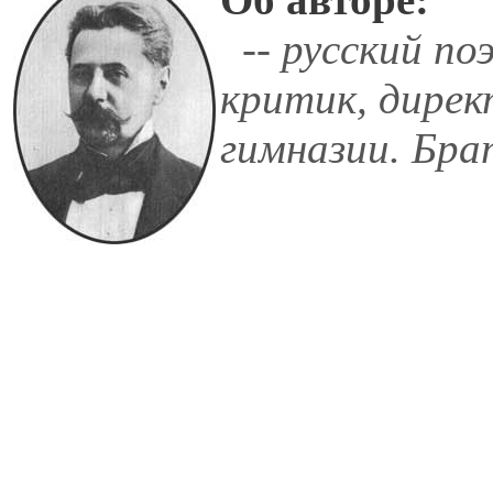
-- русский по
критик, дирек
гимназии. Бр