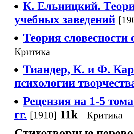
К. Ельницкий. Теори
учебных заведений
[19
Теория словесности с
Критика
Тиандер, К. и Ф. Ка
психологии творчества
Рецензия на 1-5 том
гг.
11k
[1910]
Критика
Стихотворные перево