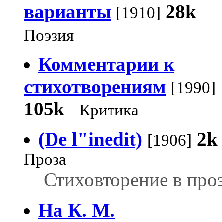
варианты
28k
[1910]
Поэзия
Комментарии к
стихотворениям
[1990]
105k
Критика
(De l"inedit)
2k
[1906]
Проза
Стиховторение в про
На К. М.