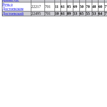
Речь о
22217
701
11
61
85
69
50
70
48
60
7
Достоевском
Достоевский
22495
701
10
61
89
53
65
55
53
64
7