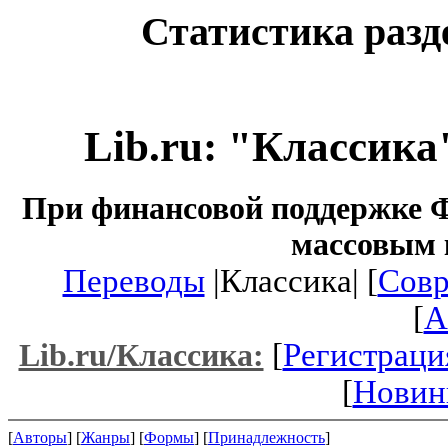
Статистика разд
Lib.ru: "Классика
При финансовой поддержке Ф
массовым 
Переводы
|Классика| [
Совр
[
A
[
Регистраци
Lib.ru/Классика:
[
Новин
[
Авторы
] [
Жанры
] [
Формы
] [
Принадлежность
]