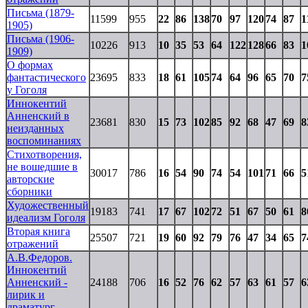
Письма (1879-
11599
955
22
86
138
70
97
120
74
87
1
1905)
Письма (1906-
10226
913
10
35
53
64
122
128
66
83
1
1909)
О формах
фантастического
23695
833
18
61
105
74
64
96
65
70
7
у Гоголя
Иннокентий
Анненский в
23681
830
15
73
102
85
92
68
47
69
8
неизданных
воспоминаниях
Стихотворения,
не вошедшие в
30017
786
16
54
90
74
54
101
71
66
5
авторские
сборники
Художественный
19183
741
17
67
102
72
51
67
50
61
8
идеализм Гоголя
Вторая книга
25507
721
19
60
92
79
76
47
34
65
7
отражений
А.В.Федоров.
Иннокентий
Анненский -
24188
706
16
52
76
62
57
63
61
57
6
лирик и
драматург