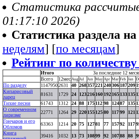
Статистика рассчитывае
01:17:10 2026)
Статистика раздела на t
неделям
] [
по месяцам
]
Рейтинг по количеству
Итого
За последние 12 меся
Всего
12мес
Aug
Jul
Jun
May
Apr
Mar
Feb
Jan
D
По разделу
1147950
2631
40
268
357
221
240
306
187
209
1
Кипарисовый
81631
1729
24
123
216
160
192
165
133
135
1
ларец
Тихие песни
61743
1312
24
88
175
112
98
124
87
135
1
О современном
22771
1264
29
220
155
125
80
117
99
121
1
лиризме
Гончаров и его
63363
1214
20
75
127
81
77
157
92
117
9
Обломов
Книга
39416
1032
13
73
108
99
92
107
88
88
9
отражений