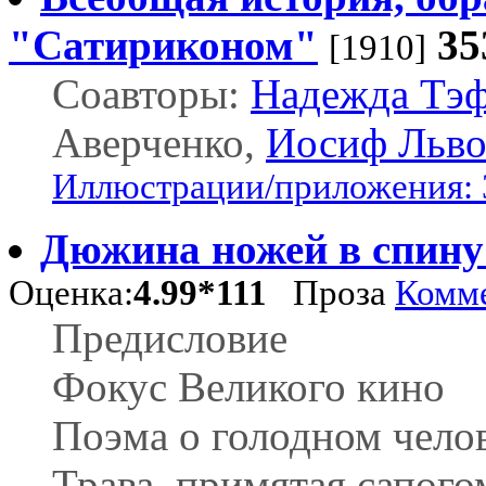
"Сатириконом"
35
[1910]
Соавторы:
Надежда Тэ
Аверченко,
Иосиф Льв
Иллюстрации/приложения: 
Дюжина ножей в спину
Оценка:
4.99*111
Проза
Комме
Предисловие
Фокус Великого кино
Поэма о голодном чело
Трава, примятая сапого