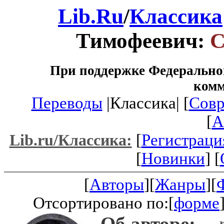
Lib.Ru
/
Классика
Тимофеевич:
С
При поддержке Федеральног
ком
Переводы
|Классика| [
Совр
[
A
[
Регистраци
Lib.ru/Классика:
[
Новинки
] [
[
Авторы
][
Жанры
][
Отсортировано по:[
форме
Об авторе:
-- 