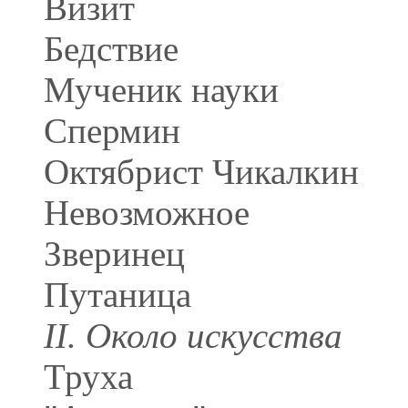
Визит
Бедствие
Мученик науки
Спермин
Октябрист Чикалкин
Невозможное
Зверинец
Путаница
II. Около искусства
Труха