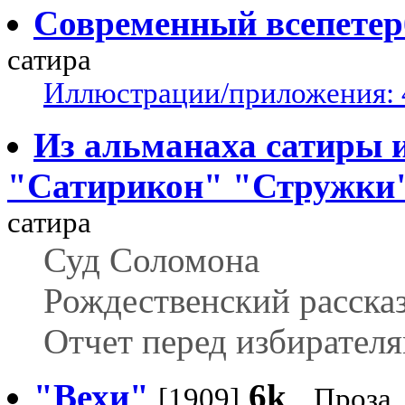
Современный всепетер
сатира
Иллюстрации/приложения: 
Из альманаха сатиры 
"Сатирикон" "Стружки
сатира
Суд Соломона
Рождественский расска
Отчет перед избирател
"Вехи"
6k
[1909]
Проза