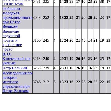
6431
335
5
14
28
98
17
16
23
29
38
17
его письмам
Фабрично-
заводская
промышленность
3043
252
6
18
22
25
21
20
26
29
23
17
при Петре
Великом
Введение
подушной
подати и
3160
245
4
17
24
20
21
45
14
21
19
23
крепостное
право
В. О.
Ключевский как
3218
240
4
20
31
19
26
16
23
16
25
17
ученый
Петр Великий
6268
239
4
23
31
16
26
19
16
23
19
13
Исследования по
истории
местного
3746
212
3
13
23
16
22
23
28
22
22
15
управления при
Петре Великом