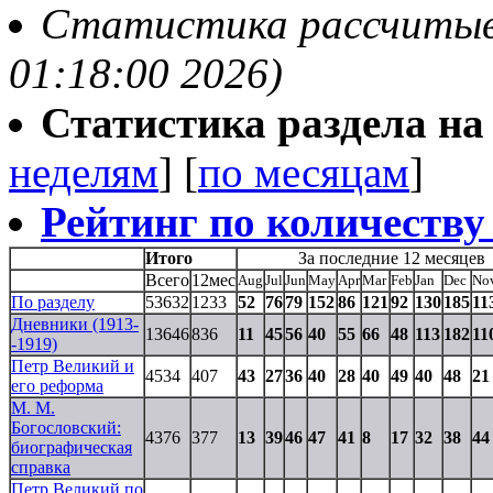
Статистика рассчитывае
01:18:00 2026)
Статистика раздела на t
неделям
] [
по месяцам
]
Рейтинг по количеству
Итого
За последние 12 месяцев
Всего
12мес
Aug
Jul
Jun
May
Apr
Mar
Feb
Jan
Dec
No
По разделу
53632
1233
52
76
79
152
86
121
92
130
185
11
Дневники (1913-
13646
836
11
45
56
40
55
66
48
113
182
11
-1919)
Петр Великий и
4534
407
43
27
36
40
28
40
49
40
48
21
его реформа
М. М.
Богословский:
4376
377
13
39
46
47
41
8
17
32
38
44
биографическая
справка
Петр Великий по