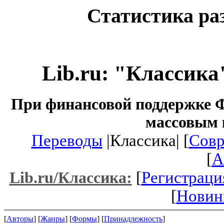
Статистика ра
Lib.ru: "Классика
При финансовой поддержке Ф
массовым 
Переводы
|Классика| [
Совр
[
A
[
Регистраци
Lib.ru/Классика:
[
Новин
[
Авторы
] [
Жанры
] [
Формы
] [
Принадлежность
]