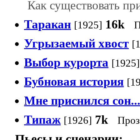
Как существовать пр
Таракан
16k
[1925]
П
Угрызаемый хвост
[
Выбор курорта
[1925]
Бубновая история
[1
Мне приснился сон..
Типаж
7k
[1926]
Проз
Пьесы и сценарии: