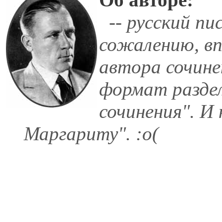
-- русский пи
сожалению, вп
автора сочине
формат разде
сочинения". И
Маргариту". :о(