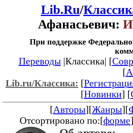
Lib.Ru
/
Классик
Афанасьевич:
И
При поддержке Федеральног
ком
Переводы
|Классика| [
Совр
[
A
[
Регистраци
Lib.ru/Классика:
[
Новинки
] [
[
Авторы
][
Жанры
][
Отсортировано по:[
форме
Об авторе: