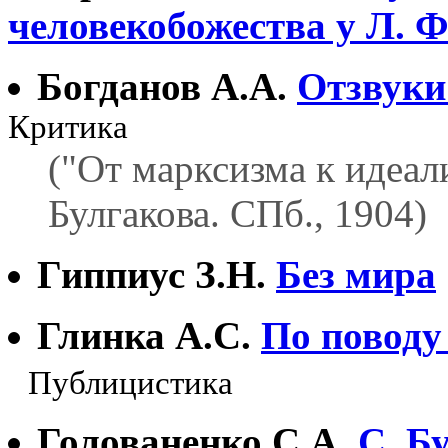
человекобожества у Л. 
Богданов А.А.
Отзвуки
Критика
("От марксизма к идеали
Булгакова. СПб., 1904)
Гиппиус З.Н.
Без мира
Глинка А.С.
По поводу
Публицистика
Голованенко С.А.
С. Б