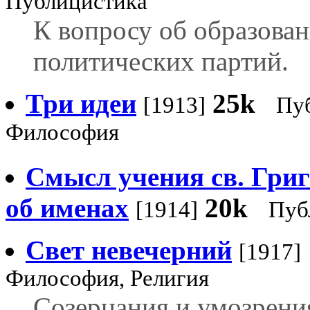
Публицистика
К вопросу об образова
политических партий.
Три идеи
25k
[1913]
Пу
Философия
Смысл учения св. Гри
об именах
20k
[1914]
Пуб
Свет невечерний
[1917]
Философия, Религия
Созерцания и умозрени