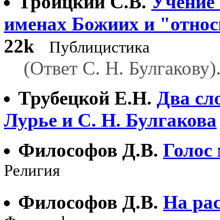
Троицкий С.В.
Учение 
именах Божиих и "относ
22k
Публицистика
(Ответ С. Н. Булгакову)
Трубецкой Е.Н.
Два сл
Лурье и С. Н. Булгакова
Философов Д.В.
Голос
Религия
Философов Д.В.
На ра