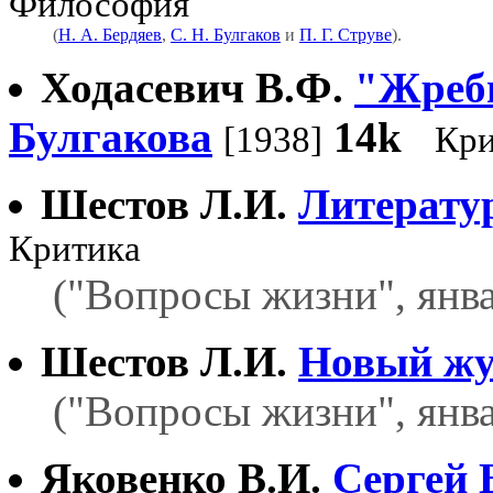
Философия
(
Н. А. Бердяев
,
С. Н. Булгаков
и
П. Г. Струве
).
Ходасевич В.Ф.
"Жреби
Булгакова
14k
[1938]
Кри
Шестов Л.И.
Литерату
Критика
("Вопросы жизни", янв
Шестов Л.И.
Новый ж
("Вопросы жизни", январ
Яковенко В.И.
Сергей 