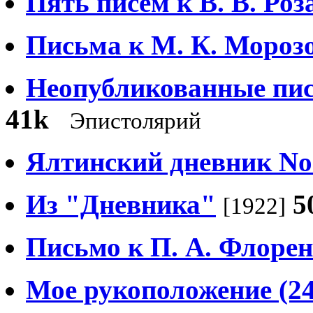
Пять писем к В. В. Роз
Письма к М. К. Мороз
Неопубликованные пись
41k
Эпистолярий
Ялтинский дневник No
Из "Дневника"
5
[1922]
Письмо к П. А. Флоре
Мое рукоположение (24