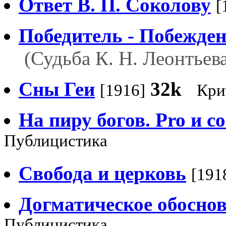
Ответ В. П. Соколову
[
Победитель - Побежде
(Судьба К. Н. Леонтьев
Сны Геи
32k
[1916]
Кри
На пиру богов. Pro и co
Публицистика
Свобода и церковь
[191
Догматическое обосно
Публицистика