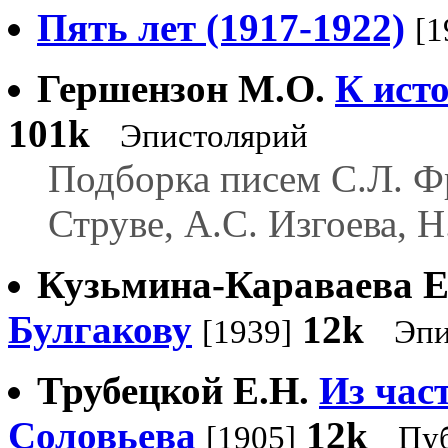
Пять лет (1917-1922)
[1
Гершензон М.О.
К ист
101k
Эпистолярий
Подборка писем С.Л. Фр
Струве, А.С. Изгоева, Н
Кузьмина-Караваева 
Булгакову
12k
[1939]
Эпи
Трубецкой Е.Н.
Из час
Соловьева
12k
[1905]
Пуб