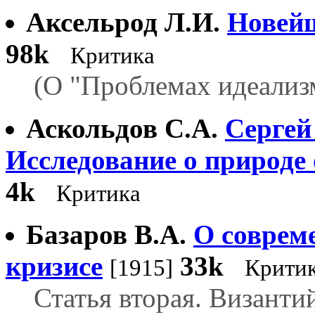
Аксельрод Л.И.
Новейш
98k
Критика
(О "Проблемах идеализм
Аскольдов С.А.
Сергей
Исследование о природе
4k
Критика
Базаров В.А.
О соврем
кризисе
33k
[1915]
Крити
Статья вторая. Византи