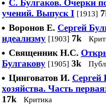
С. Булгаков. Очерки п
учений. Выпуск I
7
[1913]
Воронов Е.
Сергей Бул
идеализму
7k
[1903]
Крит
Священник H.С.
Откры
Булгакову
3k
[1905]
Публ
Цинговатов И.
Сергей 
хозяйства. Часть первая
17k
Критика