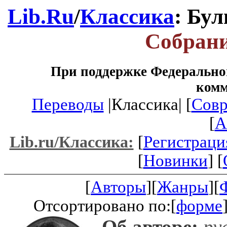
Lib.Ru
/
Классика
: Бу
Собрани
При поддержке Федеральног
ком
Переводы
|Классика| [
Совр
[
A
[
Регистраци
Lib.ru/Классика:
[
Новинки
] [
[
Авторы
][
Жанры
][
Отсортировано по:[
форме
Об авторе:
рус