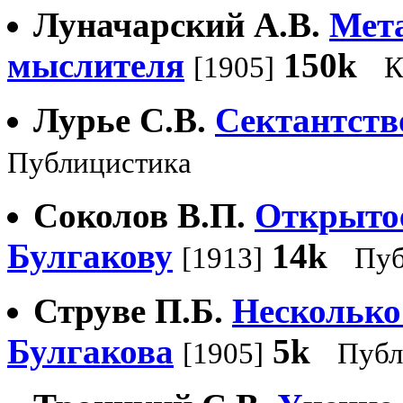
Луначарский А.В.
Мет
мыслителя
150k
[1905]
К
Лурье С.В.
Сектантств
Публицистика
Соколов В.П.
Открытое
Булгакову
14k
[1913]
Пуб
Струве П.Б.
Несколько 
Булгакова
5k
[1905]
Публ