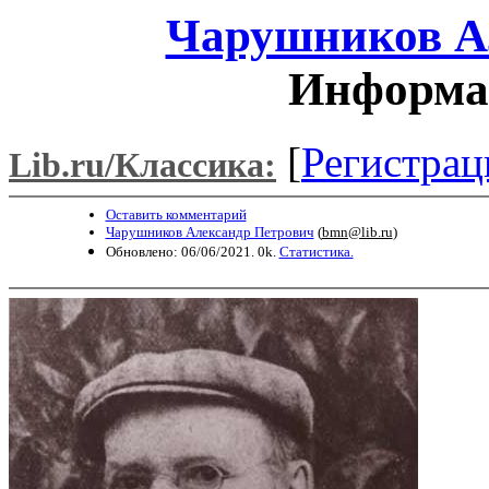
Чарушников А
Информац
[
Регистрац
Lib.ru/Классика:
Оставить комментарий
Чарушников Александр Петрович
(
bmn@lib.ru
)
Обновлено: 06/06/2021. 0k.
Статистика.