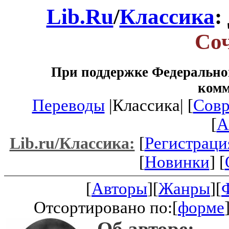
Lib.Ru
/
Классика
:
Со
При поддержке Федеральног
ком
Переводы
|Классика| [
Совр
[
A
[
Регистраци
Lib.ru/Классика:
[
Новинки
] [
[
Авторы
][
Жанры
][
Отсортировано по:[
форме
Об авторе: