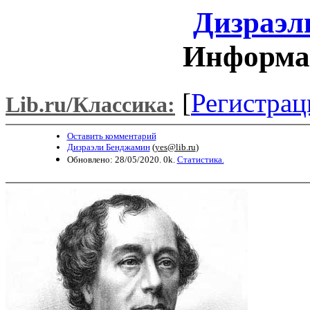
Дизраэл
Информац
[
Регистрац
Lib.ru/Классика:
Оставить комментарий
Дизраэли Бенджамин
(
yes@lib.ru
)
Обновлено: 28/05/2020. 0k.
Статистика.