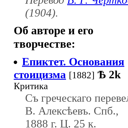
(1904).
Об авторе и его
творчестве:
Епиктет. Основания
стоицизма
Ѣ
2k
[1882]
Критика
Съ греческаго переве
В. Алексѣевъ. Спб.,
1888 г. Ц. 25 к.