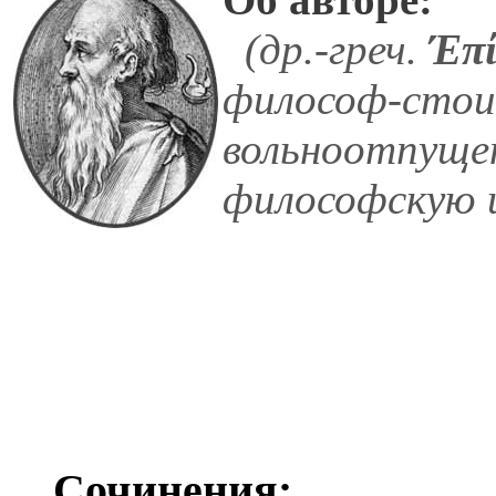
(др.-греч.
Έπί
философ-стоик
вольноотпущен
философскую 
Сочинения: