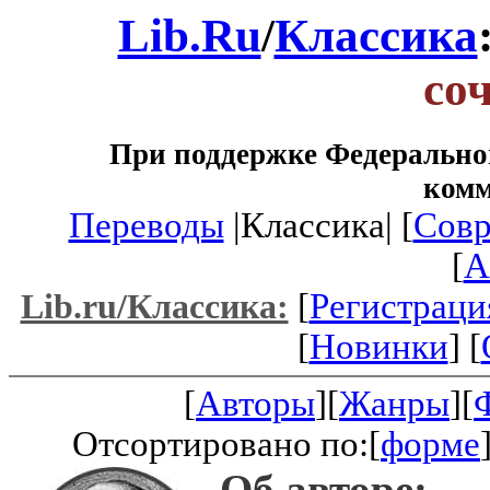
Lib.Ru
/
Классика
со
При поддержке Федеральног
ком
Переводы
|Классика| [
Совр
[
A
[
Регистраци
Lib.ru/Классика:
[
Новинки
] [
[
Авторы
][
Жанры
][
Отсортировано по:[
форме
Об авторе: