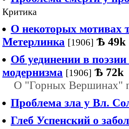
Критика
О некоторых мотивах 
Метерлинка
Ѣ
49k
[1906]
Об уединении в поэзии
модернизма
Ѣ
72k
[1906]
О "Горных Вершинах" г.
Проблема зла у Вл. Со
Глеб Успенский о забо