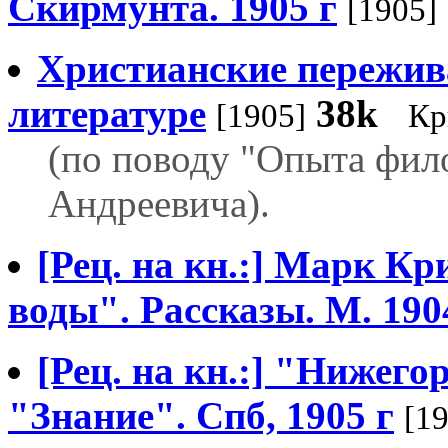
Скирмунта. 1905 г
[1905]
Христианские пережив
литературе
38k
[1905]
Кр
(по поводу "Опыта фило
Андреевича).
[Рец. на кн.:] Марк 
воды". Рассказы. М. 190
[Рец. на кн.:] "Нижего
"Знание". Спб, 1905 г
[1