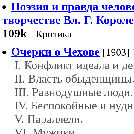
Поэзия и правда челов
творчестве Вл. Г. Корол
109k
Критика
Очерки o Чехове
[1903]
I. Конфликт идеала и д
II. Власть обыденщины
III. Равнодушные люди.
IV. Беспокойные и нудн
V. Параллели.
VI. Мужики.