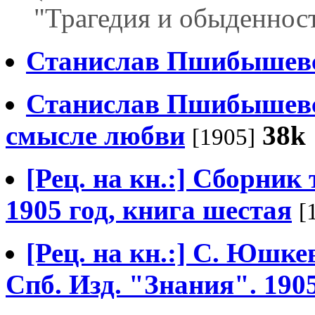
"Трагедия и обыденност
Станислав Пшибышев
Станислав Пшибышевск
смысле любви
38k
[1905]
[Рец. на кн.:] Сборник
1905 год, книга шестая
[
[Рец. на кн.:] С. Юшке
Спб. Изд. "Знания". 1905