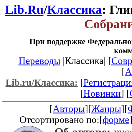
Lib.Ru
/
Классика
: Гл
Собрани
При поддержке Федеральног
ком
Переводы
|Классика| [
Совр
[
A
[
Регистраци
Lib.ru/Классика:
[
Новинки
] [
[
Авторы
][
Жанры
][
Отсортировано по:[
форме
Об авторе:
рус