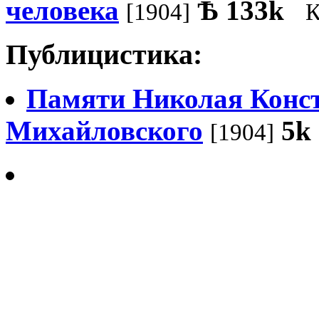
человека
Ѣ
133k
[1904]
К
Публицистика:
Памяти Николая Конс
Михайловского
5k
[1904]