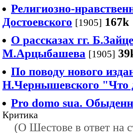
Религиозно-нравствен
Достоевского
167k
[1905]
О рассказах гг. Б.Зайц
М.Арцыбашева
39
[1905]
По поводу нового изда
Н.Чернышевского "Что 
Pro domo sua. Обыденн
Критика
(О Шестове в ответ на 