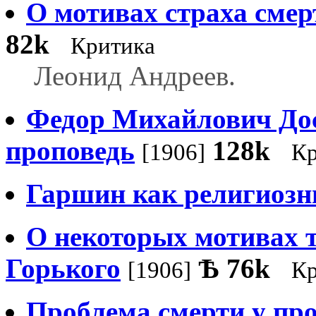
О мотивах страха смер
82k
Критика
Леонид Андреев.
Федор Михайлович Дос
проповедь
128k
[1906]
Кр
Гаршин как религиозн
О некоторых мотивах 
Горького
Ѣ
76k
[1906]
Кр
Проблема смерти у пр