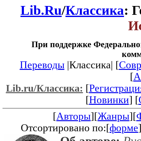
Lib.Ru
/
Классика
: 
И
При поддержке Федеральног
ком
Переводы
|Классика| [
Совр
[
A
[
Регистраци
Lib.ru/Классика:
[
Новинки
] [
[
Авторы
][
Жанры
][
Отсортировано по:[
форме
Об авторе:
Рус