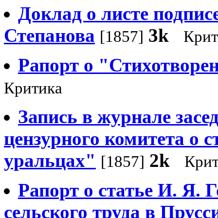
Доклад о листе подпис
Степанова
3k
[1857]
Крит
Рапорт о "Стихотворе
Критика
Запись в журнале засе
цензурного комитета о с
уральцах"
2k
[1857]
Крит
Рапорт о статье И. Я. 
сельского труда в Прусс