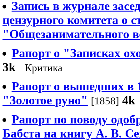
Запись в журнале засе
цензурного комитета о с
"Общезанимательного в
Рапорт о "Записках ох
3k
Критика
Рапорт о вышедших в 1
"Золотое руно"
4k
[1858]
Рапорт по поводу одобр
Бабста на книгу А. В. С