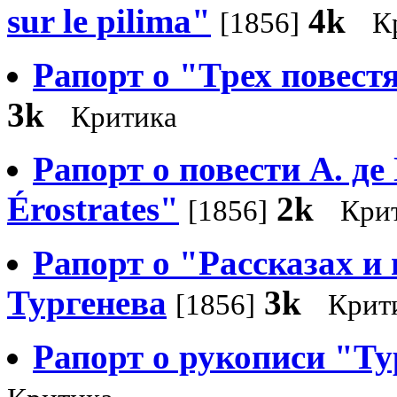
sur le pilima"
4k
[1856]
К
Рапорт о "Трех повес
3k
Критика
Рапорт о повести А. д
Érostrates"
2k
[1856]
Кри
Рапорт о "Рассказах и 
Тургенева
3k
[1856]
Крит
Рапорт о рукописи "Тур