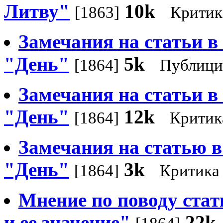
Литву"
10k
[1863]
Критик
Замечания на статьи в N
"День"
5k
[1864]
Публици
Замечания на статьи в 
"День"
12k
[1864]
Критик
Замечания на статью в 
"День"
3k
[1864]
Критика
Мнение по поводу ста
и ее значение"
22k