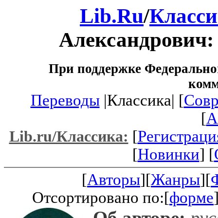
Lib.Ru
/
Класси
Александрович
При поддержке Федеральног
ком
Переводы
|Классика| [
Совр
[
A
[
Регистраци
Lib.ru/Классика:
[
Новинки
] [
[
Авторы
][
Жанры
][
Отсортировано по:[
форме
Об авторе:
рус