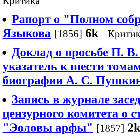
Критика
Рапорт о "Полном соб
Языкова
6k
[1856]
Критик
Доклад о просьбе П. В
указатель к шести тома
биографии А. С. Пушки
Запись в журнале засе
цензурного комитета о 
"Эоловы арфы"
2
[1857]