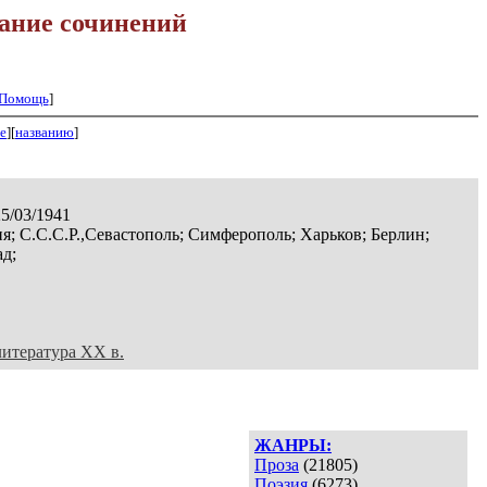
ание сочинений
Помощь
]
е
][
названию
]
25/03/1941
я; С.С.С.Р.,Севастополь; Симферополь; Харьков; Берлин;
д;
литература XX в.
ЖАНРЫ:
Проза
(21805)
Поэзия
(6273)