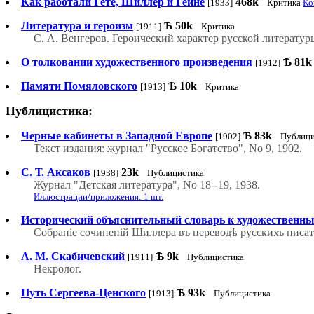
Как работали Гете, Шиллер и Гейне
468k
[1933]
Критика
Ко
Литература и героизм
Ѣ
50k
[1911]
Критика
С. А. Венгеров. Героический характер русской литературы.
О толковании художественного произведения
Ѣ
81k
[1912]
Памяти Помяловского
Ѣ
10k
[1913]
Критика
Публицистика:
Черные кабинеты в Западной Европе
Ѣ
83k
[1902]
Публици
Текст издания: журнал "Русское Богатство", No 9, 1902.
С. Т. Аксаков
23k
[1938]
Публицистика
Журнал "Детская литература", No 18--19, 1938.
Иллюстрации/приложения: 1 шт.
Исторический объяснительный словарь к художественн
Собраніе сочиненій Шиллера въ переводѣ русскихъ писател
А. М. Скабичевский
Ѣ
9k
[1911]
Публицистика
Некролог.
Путь Сергеева-Ценского
Ѣ
93k
[1913]
Публицистика