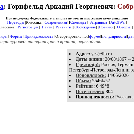
а
: Горнфельд Аркадий Георгиевич:
Собр
При поддержке Федерального агентства по печати и массовым коммуникациям
Переводы
|Классика| [
Современная
] [
Самиздат
] [
Заграница
] [
ArtOfWar
]
Классика:
[
Регистрация
]
[
Найти
] [
Рейтинги
] [
Обсуждения
] [
Новинки
] [
Обзоры
] [
анры
][
Формы
][
Принадлежность
]
Отсортировано по:[
форме
][
популярности
][
дат
тературовед, литературный критик, переводчик.
Aдpeс:
yes@lib.ru
Даты жизни:
30/08/1867 -- 
Где жил(а):
Россия; Германи
Петербург-Петроград-Ленингра
Обновлялось:
14/05/2026
Обьем:
5546k/57
Рейтинг:
6.49*8
Посетителей:
804
Принадлежность:
Русская 