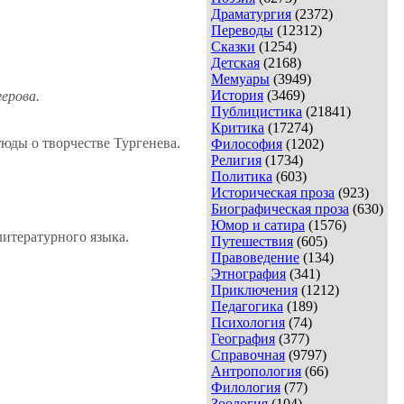
Драматургия
(2372)
Переводы
(12312)
Сказки
(1254)
Детская
(2168)
Мемуары
(3949)
История
(3469)
герова.
Публицистика
(21841)
Критика
(17274)
юды о творчестве Тургенева.
Философия
(1202)
Религия
(1734)
Политика
(603)
Историческая проза
(923)
Биографическая проза
(630)
Юмор и сатира
(1576)
литературного языка.
Путешествия
(605)
Правоведение
(134)
Этнография
(341)
Приключения
(1212)
Педагогика
(189)
Психология
(74)
География
(377)
Справочная
(9797)
Антропология
(66)
Филология
(77)
Зоология
(104)