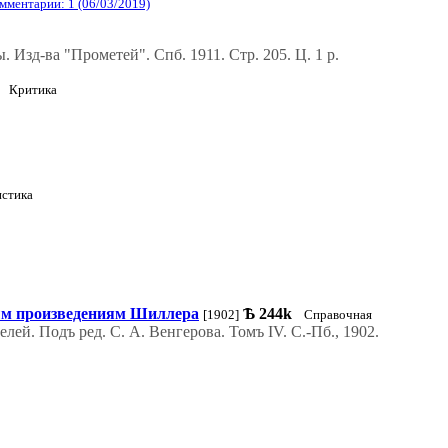
мментарии: 1 (06/03/2019)
 Изд-ва "Прометей". Спб. 1911. Стр. 205. Ц. 1 р.
Критика
стика
ым произведениям Шиллера
Ѣ
244k
[1902]
Справочная
ей. Подъ ред. С. А. Венгерова. Томъ IV. С.-Пб., 1902.