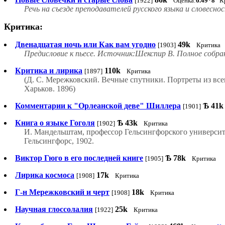
[1922]
Оценка:
6.49*8
Кр
Речь на съезде преподавателей русского языка и словесно
Критика:
Двенадцатая ночь или Как вам угодно
49k
[1903]
Критика
Предисловие к пьесе. Источник:Шекспир В. Полное собрани
Критика и лирика
110k
[1897]
Критика
(Д. С. Мережковский. Вечные спутники. Портреты из все
Харьков. 1896)
Комментарии к "Орлеанской деве" Шиллера
Ѣ
41k
[1901]
Книга о языке Гоголя
Ѣ
43k
[1902]
Критика
И. Мандельштам, профессор Гельсингфорского университет
Гельсингфорс, 1902.
Виктор Гюго в его последней книге
Ѣ
78k
[1905]
Критика
Лирика космоса
17k
[1908]
Критика
Г-н Мережковский и черт
18k
[1908]
Критика
Научная глоссолалия
25k
[1922]
Критика