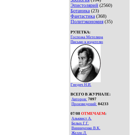
Эпистолярий
(2560)
Ботаника
(23)
Фантастика
(368)
Политэкономия
(35)
РУЛЕТКА:
Госпожа Метелица
Письмо к издателю
Гнедич Н.И.
ВСЕГО В ЖУРНАЛЕ:
Авторов:
7097
Произведений:
84233
07/08
ОТМЕЧАЕМ
:
Альквист А.
Белых Г.Г.
Винниченко В.К.
Желло Л.