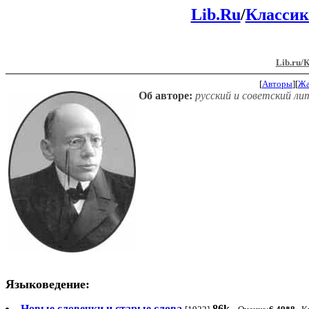
Lib.Ru
/
Классик
Lib.ru/
[
Авторы
][
Ж
Об авторе:
русский и советский ли
Языковедение:
Новые словечки и старые слова
86k