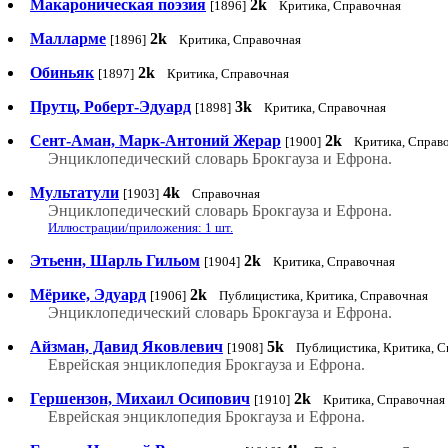
Макароническая поэзия
2k
[1896]
Критика, Справочная
Малларме
2k
[1896]
Критика, Справочная
Обиньяк
2k
[1897]
Критика, Справочная
Прутц, Роберт-Эдуард
3k
[1898]
Критика, Справочная
Сент-Аман, Марк-Антоний Жерар
2k
[1900]
Критика, Справ
Энциклопедический словарь Брокгауза и Ефрона.
Мультатули
4k
[1903]
Справочная
Энциклопедический словарь Брокгауза и Ефрона.
Иллюстрации/приложения: 1 шт.
Этьенн, Шарль Гильом
2k
[1904]
Критика, Справочная
Мёрике, Эдуард
2k
[1906]
Публицистика, Критика, Справочная
Энциклопедический словарь Брокгауза и Ефрона.
Айзман, Давид Яковлевич
5k
[1908]
Публицистика, Критика, С
Еврейская энциклопедия Брокгауза и Ефрона.
Гершензон, Михаил Осипович
2k
[1910]
Критика, Справочная
Еврейская энциклопедия Брокгауза и Ефрона.