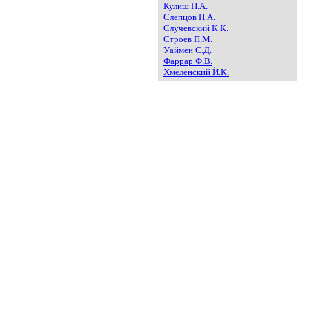
Кулиш П.А.
Слепцов П.А.
Случевский К.К.
Строев П.М.
Уаймен С.Д.
Фаррар Ф.В.
Хмеленский Й.К.