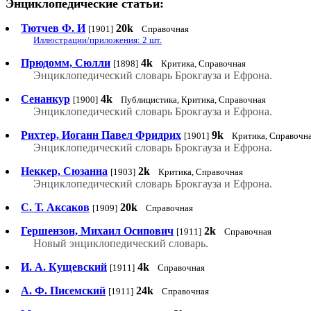
Энциклопедические статьи:
Тютчев Ф. И
20k
[1901]
Справочная
Иллюстрации/приложения: 2 шт.
Прюдомм, Сюлли
4k
[1898]
Критика, Справочная
Энциклопедический словарь Брокгауза и Ефрона.
Сенанкур
4k
[1900]
Публицистика, Критика, Справочная
Энциклопедический словарь Брокгауза и Ефрона.
Рихтер, Иоганн Павел Фридрих
9k
[1901]
Критика, Справочн
Энциклопедический словарь Брокгауза и Ефрона.
Неккер, Сюзанна
2k
[1903]
Критика, Справочная
Энциклопедический словарь Брокгауза и Ефрона.
С. Т. Аксаков
20k
[1909]
Справочная
Гершензон, Михаил Осипович
2k
[1911]
Справочная
Новый энциклопедический словарь.
И. А. Кущевский
4k
[1911]
Справочная
А. Ф. Писемский
24k
[1911]
Справочная