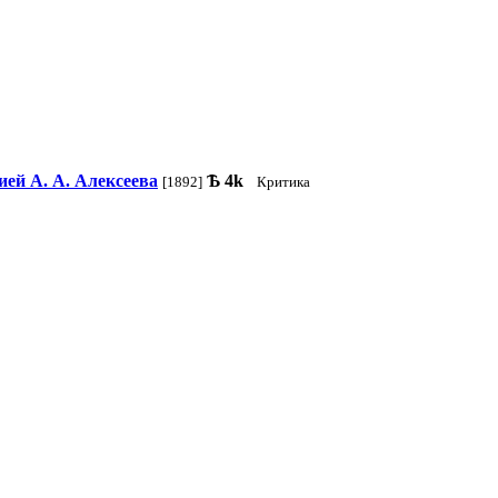
ией А. А. Алексеева
Ѣ
4k
[1892]
Критика