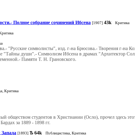
ности.- Полное собрание сочинений Ибсена
43k
[1907]
Критика
Критика
ка
а.- "Русские символисты", изд. г-на Брюсова.- Творения г-на К
ме "Тайны души".- Символизм Ибсена в драмах "Архитектор Сол
менной.- Памяти T. Н. Грановского.
а, Критика
нный обществом студентов в Христиании (Осло), прочел здесь эт
рдах за 1889 - 1898 гг.
 Запада
Ѣ
64k
[1893]
Публицистика, Критика