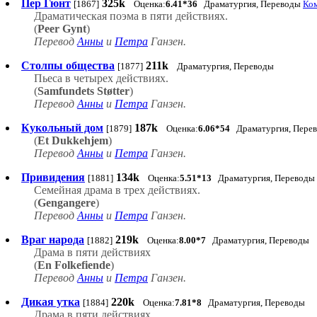
Пер Гюнт
325k
[1867]
Оценка:
6.41*36
Драматургия, Переводы
Ком
Драматическая поэма в пяти действиях.
(
Peer Gynt
)
Перевод
Анны
и
Петра
Ганзен.
Cтолпы общества
211k
[1877]
Драматургия, Переводы
Пьеса в четырех действиях.
(
Samfundets Støtter
)
Перевод
Анны
и
Петра
Ганзен.
Кукольный дом
187k
[1879]
Оценка:
6.06*54
Драматургия, Пере
(
Et Dukkehjem
)
Перевод
Анны
и
Петра
Ганзен.
Привидения
134k
[1881]
Оценка:
5.51*13
Драматургия, Переводы
Семейная драма в трех действиях.
(
Gengangere
)
Перевод
Анны
и
Петра
Ганзен.
Враг народа
219k
[1882]
Оценка:
8.00*7
Драматургия, Переводы
Драма в пяти действиях
(
En Folkefiende
)
Перевод
Анны
и
Петра
Ганзен.
Дикая утка
220k
[1884]
Оценка:
7.81*8
Драматургия, Переводы
Драма в пяти действиях