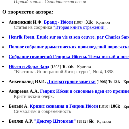
Горный король. Скандинавская песня
О творчестве автора:
Анненский И.Ф.
Бранд - Ибсен
31k
[1907]
Критика
Статья из сборника
"Вторая книга отражений"
.
Henrik Ibsen. Etude sur sa vie et son oeuvre, par Charles Saro
Полное собрание драматических произведений норвежског
Собрание сочинений Генрика Ибсена. Томы пятый и шесто
Ибсен и Жорж Занд
Ѣ
55k
[1898]
Критика
"Вѣстникъ Иностранной Литературы", No 4, 1898.
Айхенвальд Ю.И.
Литературные заметки
Ѣ
13k
[1908]
Кр
Андреева А.А.
Генрик Ибсен и основные идеи его произв
Критический очерк.
Белый А.
Кризис сознания и Генрик Ибсен
106k
[1910]
Кр
Символизм и современность
Беляев А.Р.
"Доктор Штокман"
6k
[1912]
Критика