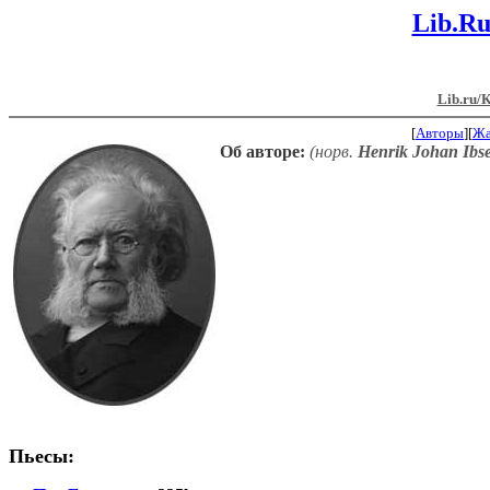
Lib.R
Lib.ru/
[
Авторы
][
Ж
Об авторе:
(норв.
Henrik Johan Ibs
Пьесы: