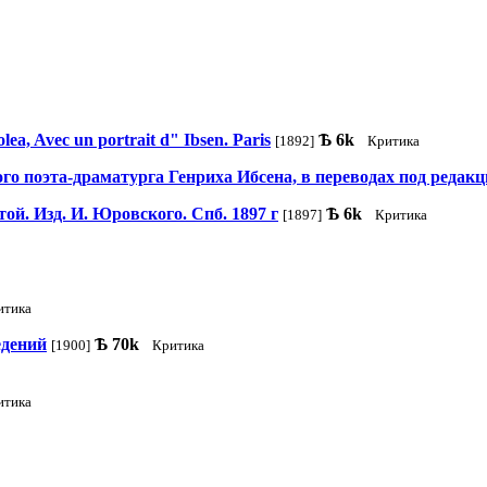
lea, Avec un portrait d" Ibsen. Paris
Ѣ
6k
[1892]
Критика
о поэта-драматурга Генриха Ибсена, в переводах под редакц
й. Изд. И. Юровского. Спб. 1897 г
Ѣ
6k
[1897]
Критика
итика
едений
Ѣ
70k
[1900]
Критика
итика