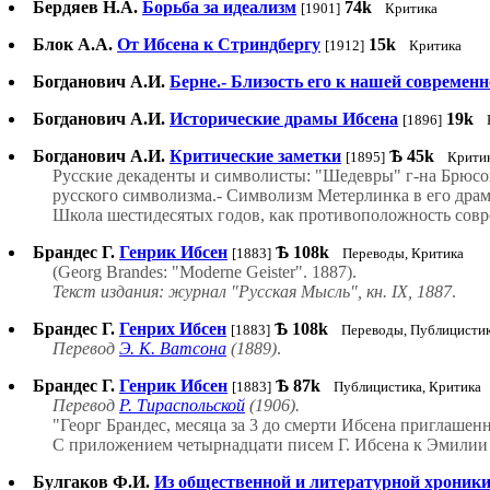
Бердяев Н.А.
Борьба за идеализм
74k
[1901]
Критика
Блок А.А.
От Ибсена к Стриндбергу
15k
[1912]
Критика
Богданович А.И.
Берне.- Близость его к нашей современ
Богданович А.И.
Исторические драмы Ибсена
19k
[1896]
Богданович А.И.
Критические заметки
Ѣ
45k
[1895]
Крити
Русские декаденты и символисты: "Шедевры" г-на Брюсов
русского символизма.- Символизм Метерлинка в его дра
Школа шестидесятых годов, как противоположность совре
Брандес Г.
Генрик Ибсен
Ѣ
108k
[1883]
Переводы, Критика
(Georg Brandes: "Moderne Geister". 1887).
Текст издания: журнал "Русская Мысль", кн. IX, 1887
.
Брандес Г.
Генрих Ибсен
Ѣ
108k
[1883]
Переводы, Публицистик
Перевод
Э. К. Ватсона
(1889)
.
Брандес Г.
Генрик Ибсен
Ѣ
87k
[1883]
Публицистика, Критика
Перевод
Р. Тираспольской
(1906).
"Георг Брандес, месяца за 3 до смерти Ибсена приглаше
С приложением четырнадцати писем Г. Ибсена к Эмилии Ба
Булгаков Ф.И.
Из общественной и литературной хроники