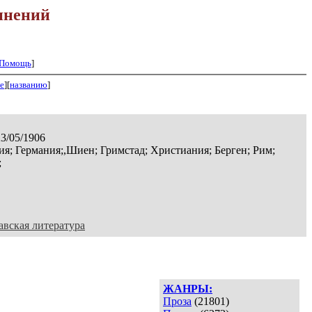
инений
Помощь
]
е
][
названию
]
23/05/1906
я; Германия;,Шиен; Гримстад; Христиания; Берген; Рим;
;
вская литература
ЖАНРЫ:
Проза
(21801)