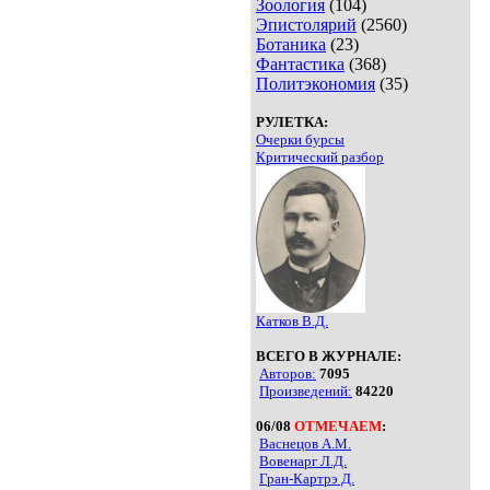
Зоология
(104)
Эпистолярий
(2560)
Ботаника
(23)
Фантастика
(368)
Политэкономия
(35)
РУЛЕТКА:
Очерки бурсы
Критический разбор
Катков В.Д.
ВСЕГО В ЖУРНАЛЕ:
Авторов:
7095
Произведений:
84220
06/08
ОТМЕЧАЕМ
:
Васнецов А.М.
Вовенарг Л.Д.
Гран-Картрэ Д.