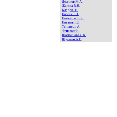
Долинов М.А.
Жакова В.Н.
Клодель П.
Пассек Т.П.
Пименова Э.К.
Пятаков Г.Л.
Теннисон А.
Фенелон Ф.
Шамбинаго С.К.
Шульгин А.Г.