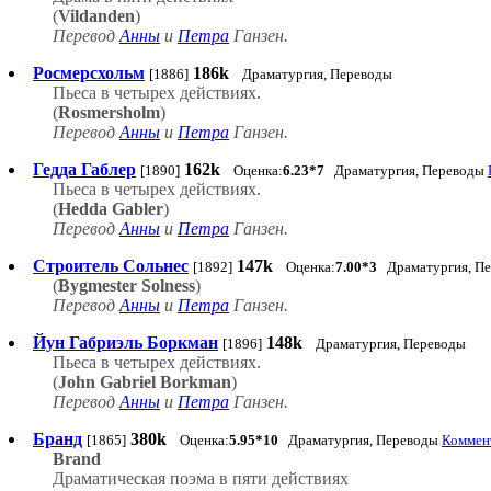
(
Vildanden
)
Перевод
Анны
и
Петра
Ганзен.
Росмерcхольм
186k
[1886]
Драматургия, Переводы
Пьеса в четырех действиях.
(
Rosmersholm
)
Перевод
Анны
и
Петра
Ганзен.
Гедда Габлер
162k
[1890]
Оценка:
6.23*7
Драматургия, Переводы
Пьеса в четырех действиях.
(
Hedda Gabler
)
Перевод
Анны
и
Петра
Ганзен.
Строитель Сольнес
147k
[1892]
Оценка:
7.00*3
Драматургия, П
(
Bygmester Solness
)
Перевод
Анны
и
Петра
Ганзен.
Йун Габриэль Боркман
148k
[1896]
Драматургия, Переводы
Пьеса в четырех действиях.
(
John Gabriel Borkman
)
Перевод
Анны
и
Петра
Ганзен.
Бранд
380k
[1865]
Оценка:
5.95*10
Драматургия, Переводы
Коммент
Brand
Драматическая поэма в пяти действиях