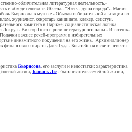
вственно-обличительная литературная деятельность.-
ть и обходительность Ибсена.- "Язык - душа народа".- Мания
юбовь Бьорнсона в музыке.- Обычаи избирательной агитации во
ам, журналист, секретарь кандидата, клакер, свистун,
ирательного комитета в Париже; социалистическая логика
 Локруа.- Виктор Гюго в роли литературного папы.- Извозчик-
- Подачки важнее речей-программ и избирательных
едствие динамитного покушения на его жизнь.- Архимиллионер
 финансового пирата Джея Гуда.- Богатейшая в свете невеста
теристика
Бьорнсона
, его заслуги и недостатки; характеристика
ціальной жизни;
Іоанасъ Ліе
- бытописатель семейной жизни;