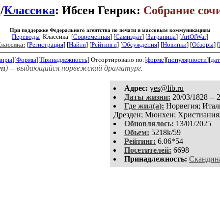
u
/
Классика
: Ибсен Генрик:
Собрание соч
При поддержке Федерального агентства по печати и массовым коммуникациям
Переводы
|Классика| [
Современная
] [
Самиздат
] [
Заграница
] [
ArtOfWar
]
Классика:
[
Регистрация
]
[
Найти
] [
Рейтинги
] [
Обсуждения
] [
Новинки
] [
Обзоры
] [
анры
][
Формы
][
Принадлежность
]
Отсортировано по:[
форме
][
популярности
][
дат
en
) -- выдающийся норвежский драматург.
Aдpeс:
yes@lib.ru
Даты жизни:
20/03/1828 -- 
Где жил(а):
Норвегия; Итали
Дрезден; Мюнхен; Христиания
Обновлялось:
13/01/2025
Обьем:
5218k/59
Рейтинг:
6.06*54
Посетителей:
6698
Принадлежность:
Скандина