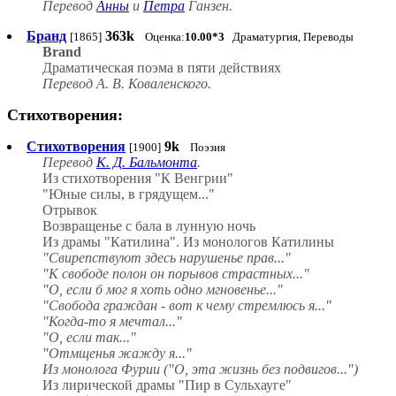
Перевод
Анны
и
Петра
Ганзен.
Бранд
363k
[1865]
Оценка:
10.00*3
Драматургия, Переводы
Brand
Драматическая поэма в пяти действиях
Перевод А. В. Коваленского.
Стихотворения:
Стихотворения
9k
[1900]
Поэзия
Перевод
К. Д. Бальмонта
.
Из стихотворения "К Венгрии"
"Юные силы, в грядущем..."
Отрывок
Возвращенье с бала в лунную ночь
Из драмы "Катилина". Из монологов Катилины
"Свирепствуют здесь нарушенье прав..."
"К свободе полон он порывов страстных..."
"О, если б мог я хоть одно мгновенье..."
"Свобода граждан - вот к чему стремлюсь я..."
"Когда-то я мечтал..."
"О, если так..."
"Отмщенья жажду я..."
Из монолога Фурии ("О, эта жизнь без подвигов...")
Из лирической драмы "Пир в Сульхауге"