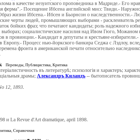
олома в качестве иезуитского проповедника в Мадриде.- Его нра
я ферма".- Посещение Ибсена английской мисс Твиди.- Наружнос
 Образ жизни Ибсена.- Ибсен и Бьорнсон о наследственности.- Л
кие черты людей, промышляющих выборами - расклеиватель рекл
аток бойких фраз; что печатают кандидаты; роль надежного изб
 выборах; социалистические насилия над Ивом Гюго, Можаном и
ов в провинции.- Кандидат в депутаты и крестьяне-избиратели.
в Европу.- Процесс нью-йоркского банкира Седжа с Лэдлоу, всл
ремена фронта в американской печати относительно наследников
.
k
Переводы, Публицистика, Критика
еріалистичность въ литературѣ; психологія и характеръ; харак
соціальныя драмы;
Александръ Киландъ
-- бытописатель провин
o 12, 1893
.
8 и La Revue d'Art dramatique, april 1898.
ритика, Справочная