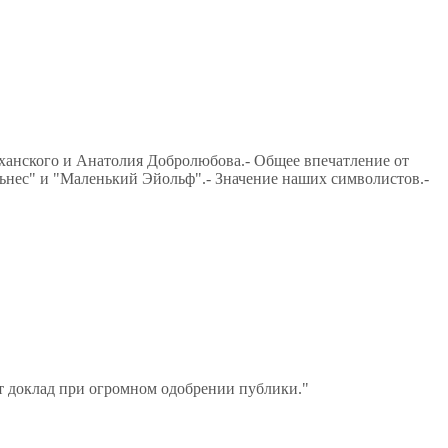
оханского и Анатолия Добролюбова.- Общее впечатление от
ьнес" и "Маленький Эйольф".- Значение наших символистов.-
от доклад при огромном одобрении публики."