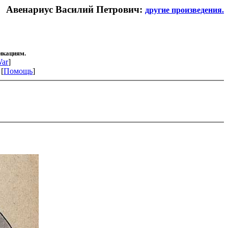
Авенариус Василий Петрович:
другие произведения.
икациям.
ar
]
 [
Помощь
]