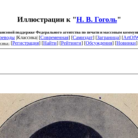
Иллюстрации к "
Н. В. Гоголь
"
ансовой поддержке Федерального агентства по печати и массовым коммун
реводы
|Классика| [
Современная
] [
Самиздат
] [
Заграница
] [
ArtOfW
[
Регистрация
] [
Найти
] [
Рейтинги
] [
Обсуждения
] [
Новинки
]
сика: