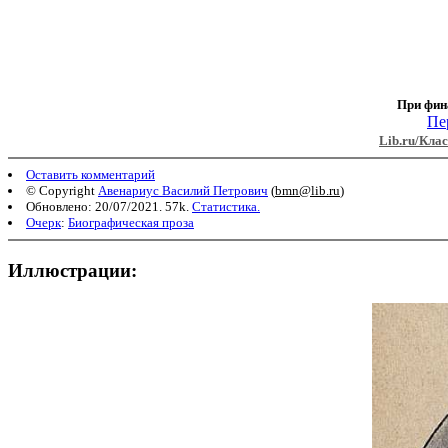
При фин
Пе
Lib.ru/Клас
Оставить комментарий
© Copyright
Авенариус Василий Петрович
(
bmn@lib.ru
)
Обновлено: 20/07/2021. 57k.
Статистика.
Очерк
:
Биографическая проза
Иллюстрации: