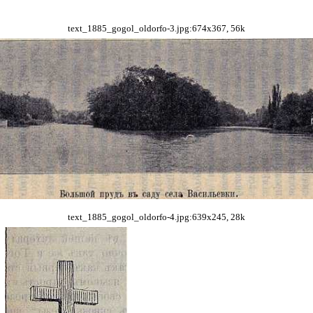
text_1885_gogol_oldorfo-3.jpg:674x367, 56k
text_1885_gogol_oldorfo-4.jpg:639x245, 28k