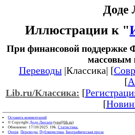
Доде
Иллюстрации к "
При финансовой поддержке Ф
массовым 
Переводы
|Классика| [
Совр
[
A
[
Регистраци
Lib.ru/Классика:
[
Новин
Оставить комментарий
© Copyright
Доде Люсьен
(
yes@lib.ru
)
Обновлено: 17/10/2025. 19k.
Статистика.
Очерк
:
Переводы
,
Публицистика
,
Биографическая проза