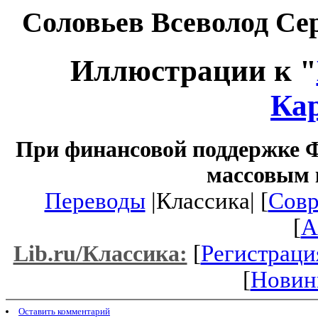
Соловьев Всеволод Се
Иллюстрации к "
Ка
При финансовой поддержке Ф
массовым 
Переводы
|Классика| [
Совр
[
A
[
Регистраци
Lib.ru/Классика:
[
Новин
Оставить комментарий