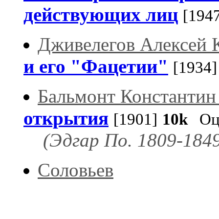
действующих лиц
[194
Дживелегов Алексей 
и его "Фацетии"
[1934]
Бальмонт Константин
открытия
[1901]
10k
Оце
(Эдгар По. 1809-1849
Соловьев