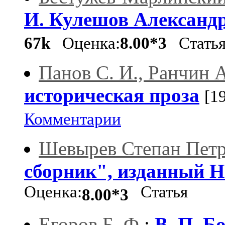
И. Кулешов Александ
67k
Оценка:
8.00*3
Стать
Панов С. И., Ранчин 
историческая проза
[1
Комментарии
Шевырев Степан Пет
сборник", изданный 
Оценка:
Статья
8.00*3
Егоров Б. Ф.
:
В. П. Б