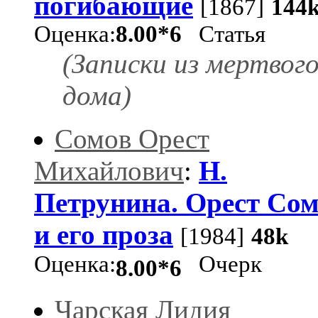
погибающие
[1867]
144
Оценка:
8.00*6
Статья
(Записки из мертвог
дома)
Сомов Орест
Михайлович
:
Н.
Петрунина. Орест Со
и его проза
[1984]
48k
Оценка:
Очерк
8.00*6
Чарская Лидия