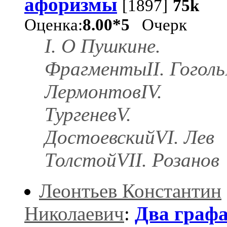
афоризмы
[1897]
75k
Оценка:
8.00*5
Очерк
I. О Пушкине.
ФрагментыII. ГогольI
ЛермонтовIV.
ТургеневV.
ДостоевскийVI. Лев
ТолстойVII. Розанов
Леонтьев Константин
Николаевич
:
Два графа