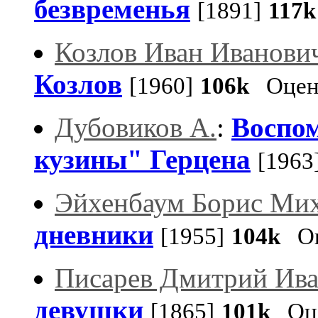
безвременья
[1891]
117k
Козлов Иван Иванови
Козлов
[1960]
106k
Оцен
Дубовиков А.
:
Воспо
кузины" Герцена
[1963
Эйхенбаум Борис Ми
дневники
[1955]
104k
Оц
Писарев Дмитрий Ив
девушки
[1865]
101k
Оце