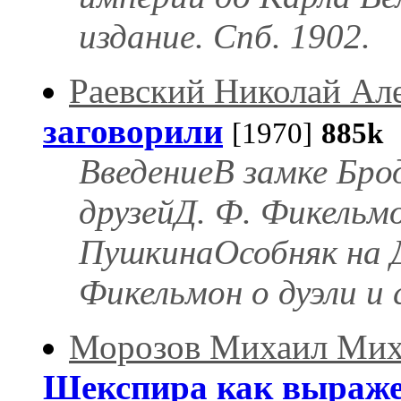
издание. Спб. 1902.
Раевский Николай Ал
заговорили
[1970]
885k
О
ВведениеВ замке Бр
друзейД. Ф. Фикельм
ПушкинаОсобняк на 
Фикельмон о дуэли и
Морозов Михаил Мих
Шекспира как выраже