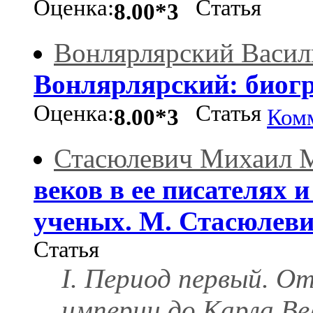
Оценка:
Статья
8.00*3
Вонлярлярский Васил
Вонлярлярский: биог
Оценка:
Статья
8.00*3
Ком
Стасюлевич Михаил 
веков в ее писателях 
ученых. М. Стасюлев
Статья
I. Период первый. О
империи до Карла Вел