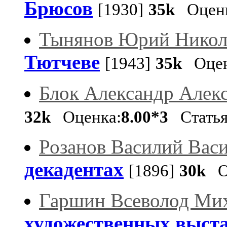
Брюсов
[1930]
35k
Оценк
Тынянов Юрий Никол
Тютчеве
[1943]
35k
Оцен
Блок Александр Алек
32k
Оценка:
8.00*3
Стать
Розанов Василий Вас
декадентах
[1896]
30k
Оц
Гаршин Всеволод Ми
художественных выст