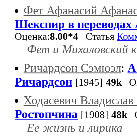
Фет Афанасий Афана
Шекспир в переводах 
Оценка:
8.00*4
Статья
Ком
Фет и Михаловский к
Ричардсон Сэмюэл
:
А
Ричардсон
[1945]
49k
Оц
Ходасевич Владислав
Ростопчина
[1908]
48k
О
Ее жизнь и лирика