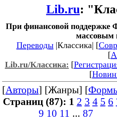
Lib.ru
: "Кла
При финансовой поддержке Ф
массовым 
Переводы
|Классика| [
Совр
[
A
[
Регистраци
Lib.ru/Классика:
[
Новин
[
Авторы
] [Жанры] [
Форм
Страниц (87):
1
2
3
4
5
6
9
10
11
...
87