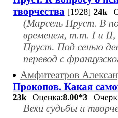
творчества
[1928]
24k
Оц
(Марсель Пруст. В п
временем, т.т. I и II
Пруст. Под сенью дев
перевод с французско
Амфитеатров Алексан
Прокопов. Какая сам
23k
Оценка:
8.00*3
Очерк
Вехи судьбы и творч