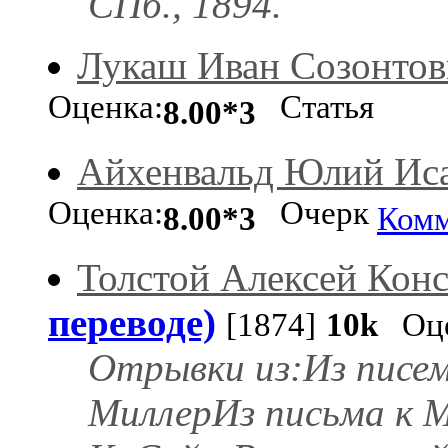
СПб., 1894.
Лукаш Иван Созонтов
Оценка:
Статья
8.00*3
Айхенвальд Юлий Ис
Оценка:
Очерк
8.00*3
Комм
Толстой Алексей Кон
переводе)
[1874]
10k
Оце
Отрывки из:Из писем 
МиллерИз письма к М