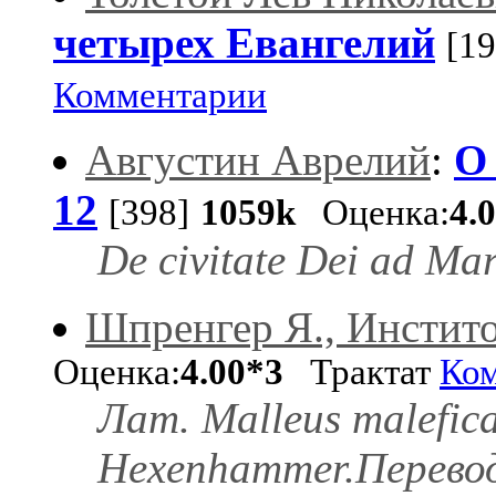
четырех Евангелий
[19
Комментарии
Августин Аврелий
:
О
12
[398]
1059k
Оценка:
4.
De civitate Dei ad Mar
Шпренгер Я., Инстит
Оценка:
4.00*3
Трактат
Ко
Лат. Malleus malefic
Hexenhammer.Перевод