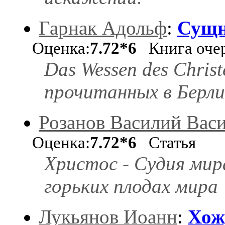
Гарнак Адольф
:
Сущн
Оценка:
7.72*6
Книга оче
Das Wessen des Chris
прочитанных в Берлин
Розанов Василий Вас
Оценка:
7.72*6
Статья
Христос - Судия ми
горьких плодах мира
Лукьянов Иоанн
:
Хож