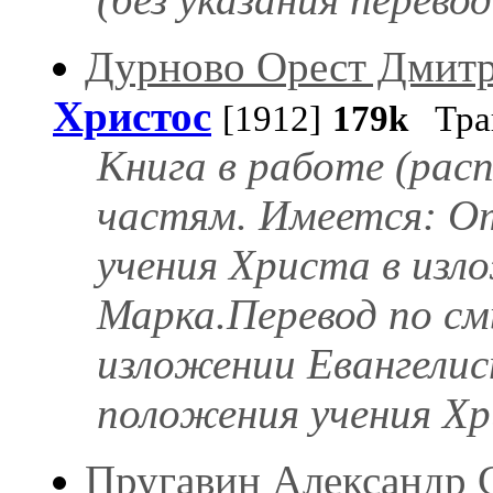
Дурново Орест Дмит
Христос
[1912]
179k
Тра
Книга в работе (рас
частям. Имеется: О
учения Христа в изл
Марка.Перевод по см
изложении Евангели
положения учения Хр
Пругавин Александр 