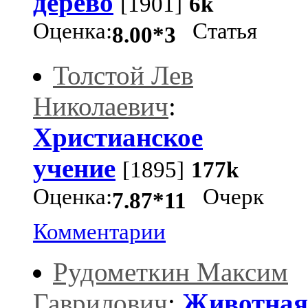
дерево
[1901]
6k
Оценка:
Статья
8.00*3
Толстой Лев
Николаевич
:
Христианское
учение
[1895]
177k
Оценка:
Очерк
7.87*11
Комментарии
Рудометкин Максим
Гаврилович
:
Животная