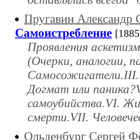
Пругавин Александр 
Самоистребление
[1885
Проявления аскетизм
(Очерки, аналогии, па
Самосожигатели.III.
Догмат или паника?
самоубийства.VI. Жизн
смерти.VII. Человеч
Ольденбург Сергей Ф