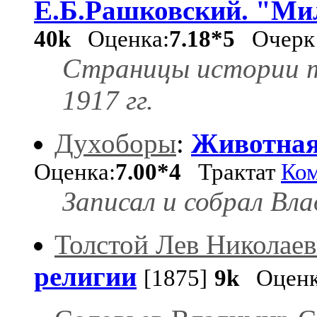
Е.Б.Рашковский. "Мил
40k
Оценка:
7.18*5
Очер
Страницы истории т
1917 гг.
Духоборы
:
Животная
Оценка:
7.00*4
Трактат
Ко
Записал и собрал Вл
Толстой Лев Николае
религии
[1875]
9k
Оценк