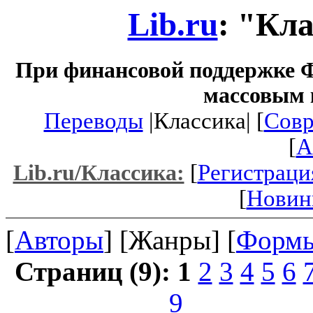
Lib.ru
: "Кл
При финансовой поддержке Ф
массовым 
Переводы
|Классика| [
Совр
[
A
[
Регистраци
Lib.ru/Классика:
[
Новин
[
Авторы
] [Жанры] [
Форм
Страниц (9):
1
2
3
4
5
6
9