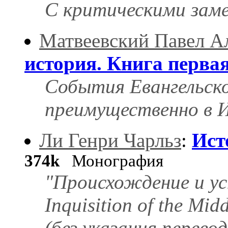
С критическими заме
Матвеевский Павел А
история. Книга перва
События Евангельско
преимущественно в И
Ли Генри Чарльз
:
Ист
374k
Монография
"Происхождение и уст
Inquisition of the Mid
(без указания перевод