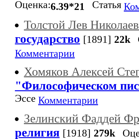
Оценка:
Статья
6.39*21
Ко
Толстой Лев Николае
государство
[1891]
22k
О
Комментарии
Хомяков Алексей Сте
"Философическом пи
Эссе
Комментарии
Зелинский Фаддей Ф
религия
[1918]
279k
Оце