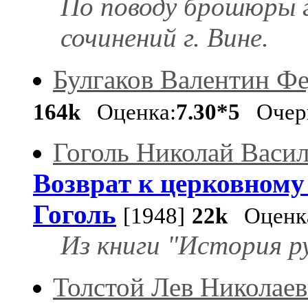
По поводу брошюры г
сочинений г. Вине.
Булгаков Валентин Ф
164k
Оценка:
7.30*5
Очер
Гоголь Николай Васи
Возврат к церковному
Гоголь
[1948]
22k
Оценк
Из книги "История р
Толстой Лев Николае