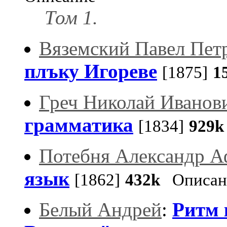
Том 1.
Вяземский Павел Пет
плъку Игореве
[1875]
1
Греч Николай Иванов
грамматика
[1834]
929k
Потебня Александр А
язык
[1862]
432k
Описан
Белый Андрей
:
Ритм 