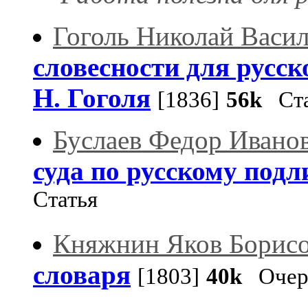
Гоголь Николай Васи
словесности для русс
Н. Гоголя
[1836]
56k
Ста
Буслаев Федор Ивано
суда по русскому подл
Статья
Княжнин Яков Борис
словаря
[1803]
40k
Очер