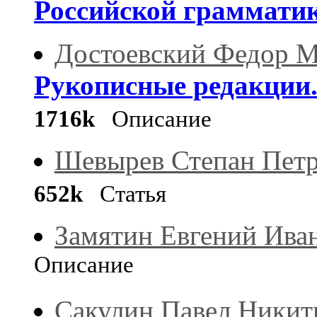
Российской граммати
Достоевский Федор 
Рукописные редакции.
1716k
Описание
Шевырев Степан Пет
652k
Статья
Замятин Евгений Ива
Описание
Сакулин Павел Никит