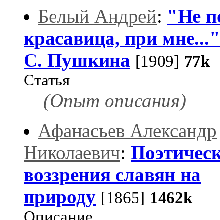
Белый Андрей
:
"Не п
красавица, при мне..."
С. Пушкина
[1909]
77k
Статья
(Опыт описания)
Афанасьев Александр
Николаевич
:
Поэтичес
воззрения славян на
природу
[1865]
1462k
Описание