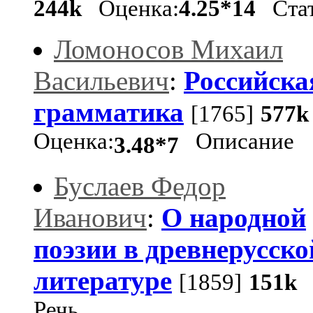
244k
Оценка:
4.25*14
Стат
Ломоносов Михаил
Васильевич
:
Российска
грамматика
[1765]
577k
Оценка:
Описание
3.48*7
Буслаев Федор
Иванович
:
О народной
поэзии в древнерусско
литературе
[1859]
151k
Речь