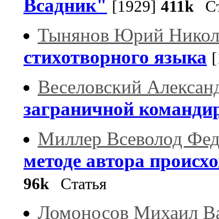
Всадник"
[1929]
411k
Ст
Тынянов Юрий Никол
стихотворного языка
[
Веселовский Алексан
заграничной команди
Миллер Всеволод Фе
методе автора происх
96k
Статья
Ломоносов Михаил В