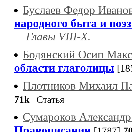
Буслаев Федор Ивано
народного быта и поэ
Главы VIII-X.
Бодянский Осип Мак
области глаголицы
[18
Плотников Михаил П
71k
Статья
Сумароков Александр
Правописании
[1787]
7