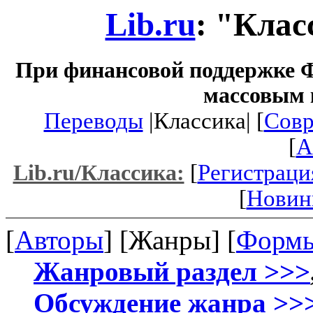
Lib.ru
: "Клас
При финансовой поддержке Ф
массовым 
Переводы
|Классика| [
Совр
[
A
[
Регистраци
Lib.ru/Классика:
[
Новин
[
Авторы
] [Жанры] [
Форм
Жанровый раздел >>>
Обсуждение жанра >>