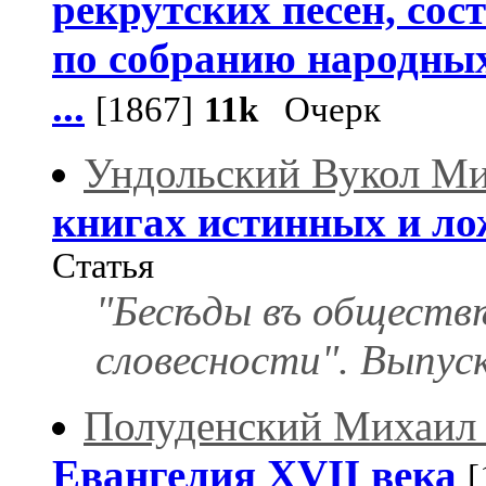
рекрутских песен, со
по собранию народных
...
[1867]
11k
Очерк
Ундольский Вукол М
книгах истинных и ло
Статья
"Бесѣды въ обществ
словесности". Выпуск
Полуденский Михаил
Евангелия XVII века
[