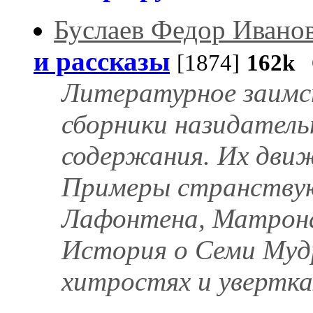
Буслаев Федор Ивано
и рассказы
[1874]
162k
С
Литературное заимс
сборники назидатель
содержания. Их движ
Примеры странствую
Лафонтена, Матрона
История о Семи Мудр
хитростях и увертках