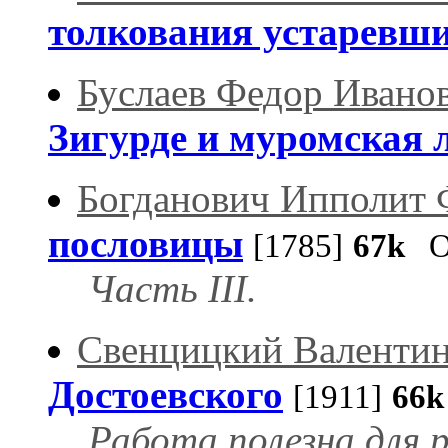
толкования устаревши
Буслаев Федор Ивано
Зигурде и муромская 
Богданович Ипполит 
пословицы
[1785]
67k
Оп
Часть III.
Свенцицкий Валентин
Достоевского
[1911]
66k
Работа полезна для 