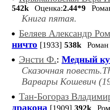
542k
Оценка:
2.44*9
Рома
Книга пятая.
Беляев Александр Ро
ничто
[1933]
538k
Роман
Энсти Ф.
:
Медный к
Сказочная повесть.Th
Варвары Кошевич (19
Тан-Богораз Владими
дракона
[1909]
392k
Ром