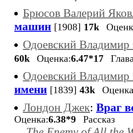
Брюсов Валерий Яков
машин
[1908]
17k
Оценк
Одоевский Владимир
60k
Оценка:
6.47*17
Глав
Одоевский Владимир
имени
[1839]
43k
Оценка
Лондон Джек
:
Враг в
Оценка:
6.38*9
Рассказ
The Enemy of All the 