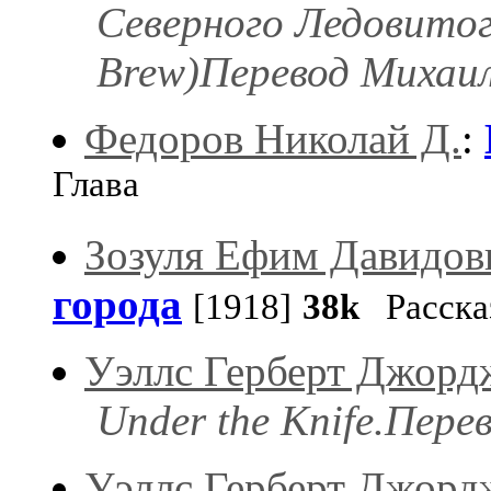
Северного Ледовитог
Brew)Перевод Михаил
Федоров Николай Д.
:
Глава
Зозуля Ефим Давидов
города
[1918]
38k
Расска
Уэллс Герберт Джорд
Under the Knife.Пере
Уэллс Герберт Джорд