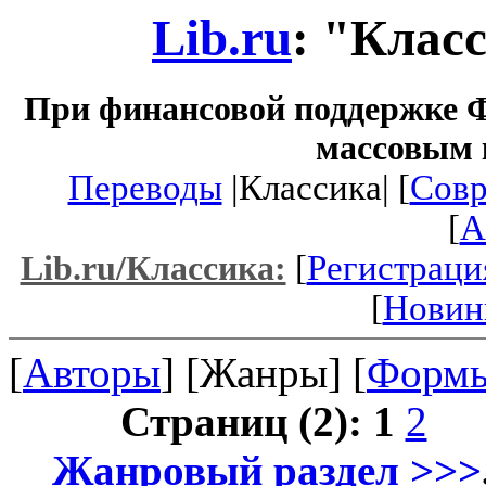
Lib.ru
: "Клас
При финансовой поддержке Ф
массовым 
Переводы
|Классика| [
Совр
[
A
[
Регистраци
Lib.ru/Классика:
[
Новин
[
Авторы
] [Жанры] [
Форм
Страниц (2):
1
2
Жанровый раздел >>>