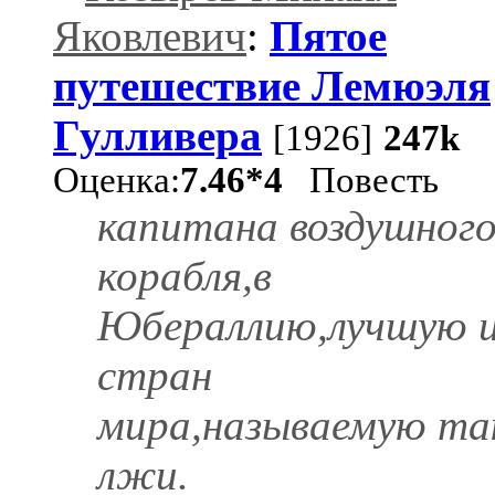
Яковлевич
:
Пятое
путешествие Лемюэля
Гулливера
[1926]
247k
Оценка:
7.46*4
Повесть
капитана воздушног
корабля,в
Юбераллию,лучшую и
стран
мира,называемую та
лжи.