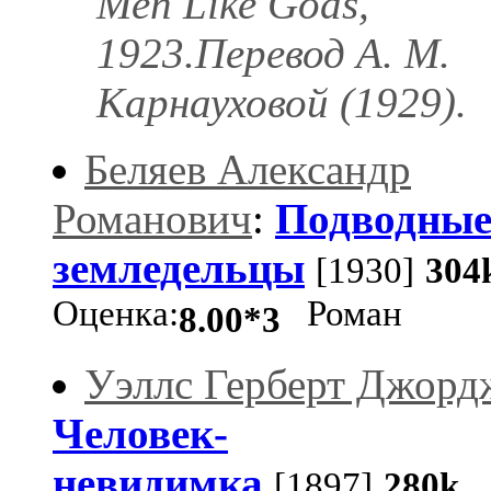
Men Like Gods,
1923.Перевод А. М.
Карнауховой (1929).
Беляев Александр
Романович
:
Подводны
земледельцы
[1930]
304
Оценка:
Роман
8.00*3
Уэллс Герберт Джорд
Человек-
невидимка
[1897]
280k