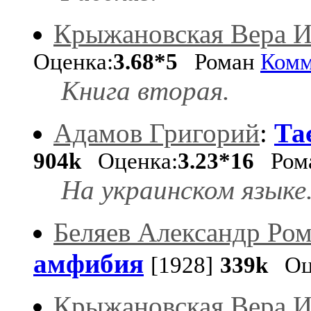
Крыжановская Вера И
Оценка:
3.68*5
Роман
Комм
Книга вторая.
Адамов Григорий
:
Та
904k
Оценка:
3.23*16
Ром
На украинском языке.
Беляев Александр Ро
амфибия
[1928]
339k
Оце
Крыжановская Вера И