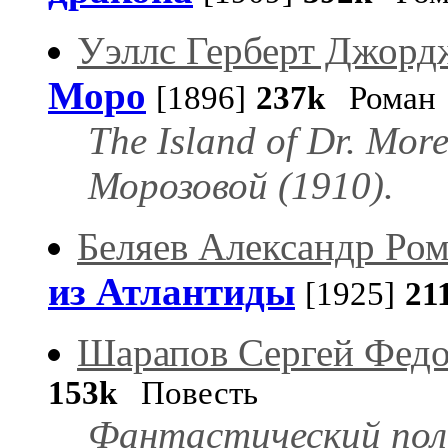
Уэллс Герберт Джорд
Моро
[1896]
237k
Роман
The Island of Dr. Mo
Морозовой (1910).
Беляев Александр Ро
из Атлантиды
[1925]
21
Шарапов Сергей Фед
153k
Повесть
Фантастический пол