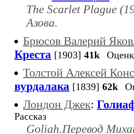
The Scarlet Plague (
Азова.
Брюсов Валерий Яков
Креста
[1903]
41k
Оценк
Толстой Алексей Кон
вурдалака
[1839]
62k
Оц
Лондон Джек
:
Голиа
Рассказ
Goliah.Перевод Михаи