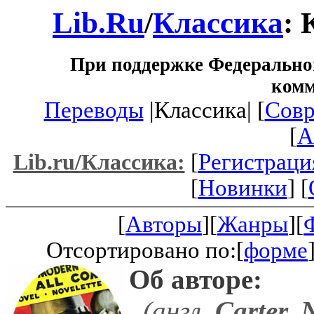
Lib.Ru
/
Классика
: 
При поддержке Федеральног
ком
Переводы
|Классика| [
Совр
[
A
[
Регистраци
Lib.ru/Классика:
[
Новинки
] [
[
Авторы
][
Жанры
][
Отсортировано по:[
форме
Об авторе:
(англ.
Carter, 