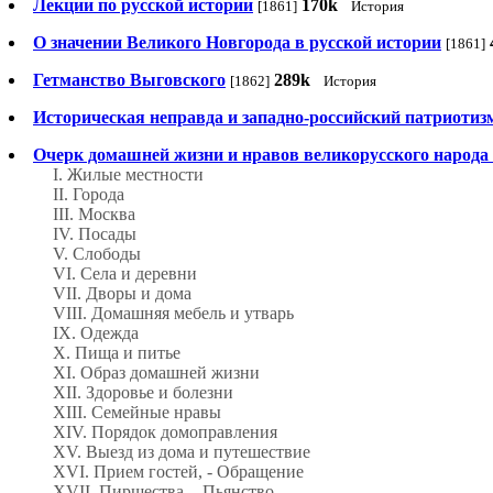
Лекции по русской истории
170k
[1861]
История
О значении Великого Новгорода в русской истории
[1861]
Гетманство Выговского
289k
[1862]
История
Историческая неправда и западно-российский патриотиз
Очерк домашней жизни и нравов великорусского народа 
I. Жилые местности
II. Города
III. Москва
IV. Посады
V. Слободы
VI. Села и деревни
VII. Дворы и дома
VIII. Домашняя мебель и утварь
IX. Одежда
X. Пища и питье
XI. Образ домашней жизни
XII. Здоровье и болезни
XIII. Семейные нравы
XIV. Порядок домоправления
XV. Выезд из дома и путешествие
XVI. Прием гостей, - Обращение
XVII. Пиршества. - Пьянство