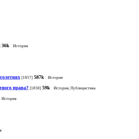
36k
]
История
столетиях
587k
[1857]
История
тного права?
59k
[1858]
История, Публицистика
История
я