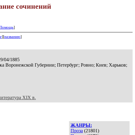
ание сочинений
Помощь
]
е
][
названию
]
19/04/1885
а Воронежской Губернии; Петербург; Ровно; Киев; Харьков;
литература XIX в.
ЖАНРЫ:
Проза
(21801)