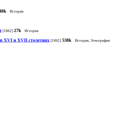
48k
История
м
27k
[1862]
История
в XVI и XVII столетиях
538k
[1862]
История, Этнография