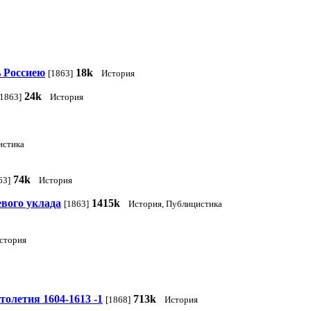
ь Россиею
18k
[1863]
История
24k
[1863]
История
истика
74k
63]
История
евого уклада
1415k
[1863]
История, Публицистика
тория
толетия 1604-1613 -1
713k
[1868]
История