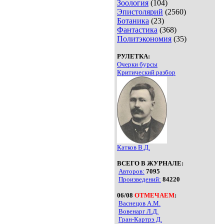
Зоология
(104)
Эпистолярий
(2560)
Ботаника
(23)
Фантастика
(368)
Политэкономия
(35)
РУЛЕТКА:
Очерки бурсы
Критический разбор
Катков В.Д.
ВСЕГО В ЖУРНАЛЕ:
Авторов:
7095
Произведений:
84220
06/08
ОТМЕЧАЕМ
:
Васнецов А.М.
Вовенарг Л.Д.
Гран-Картрэ Д.