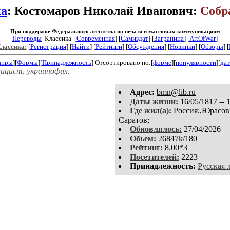
ка
: Костомаров Николай Иванович:
Собр
При поддержке Федерального агентства по печати и массовым коммуникациям
Переводы
|Классика| [
Современная
] [
Самиздат
] [
Заграница
] [
ArtOfWar
]
Классика:
[
Регистрация
]
[
Найти
] [
Рейтинги
] [
Обсуждения
] [
Новинки
] [
Обзоры
] [
анры
][
Формы
][
Принадлежность
]
Отсортировано по:[
форме
][
популярности
][
дат
лицист, украинофил.
Aдpeс:
bmn@lib.ru
Даты жизни:
16/05/1817 -- 
Где жил(а):
Россия;,Юрасовк
Саратов;
Обновлялось:
27/04/2026
Обьем:
26847k/180
Рейтинг:
8.00*3
Посетителей:
2223
Принадлежность:
Русская 