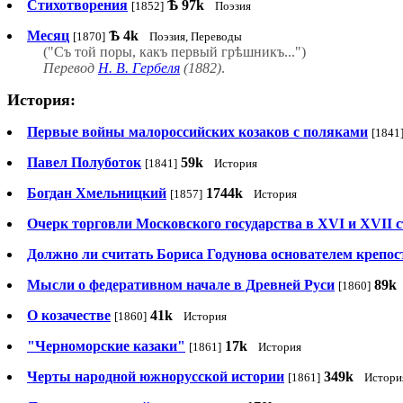
Стихотворения
Ѣ
97k
[1852]
Поэзия
Месяц
Ѣ
4k
[1870]
Поэзия, Переводы
("Съ той поры, какъ первый грѣшникъ...")
Перевод
Н. В. Гербеля
(1882)
.
История:
Первые войны малороссийских козаков с поляками
[1841
Павел Полуботок
59k
[1841]
История
Богдан Хмельницкий
1744k
[1857]
История
Очерк торговли Московского государства в XVI и XVII 
Должно ли считать Бориса Годунова основателем крепос
Мысли о федеративном начале в Древней Руси
89k
[1860]
О козачестве
41k
[1860]
История
"Черноморские казаки"
17k
[1861]
История
Черты народной южнорусской истории
349k
[1861]
Истори