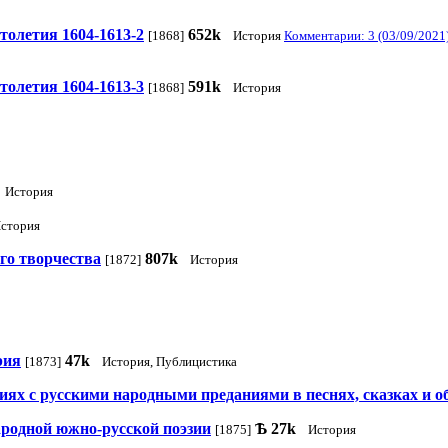
толетия 1604-1613-2
652k
[1868]
История
Комментарии: 3 (03/09/2021
толетия 1604-1613-3
591k
[1868]
История
История
стория
го творчества
807k
[1872]
История
рия
47k
[1873]
История, Публицистика
иях с русскими народными преданиями в песнях, сказках и 
ародной южно-русской поэзии
Ѣ
27k
[1875]
История