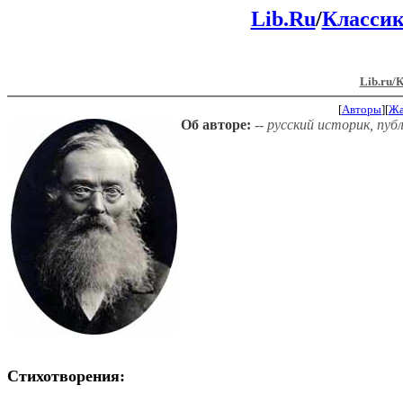
Lib.Ru
/
Класси
Lib.ru/
[
Авторы
][
Ж
Об авторе:
-- русский историк, пуб
Стихотворения: