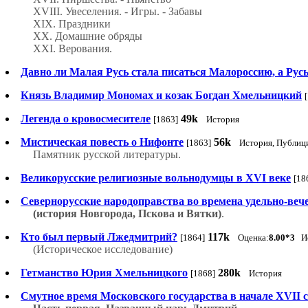
XVIII. Увеселения. - Игры. - Забавы
XIX. Праздники
XX. Домашние обряды
XXI. Верования.
Давно ли Малая Русь стала писаться Малороссию, а Рус
Князь Владимир Мономах и козак Богдан Хмельницкий
Легенда о кровосмесителе
49k
[1863]
История
Мистическая повесть о Нифонте
56k
[1863]
История, Публиц
Памятник русской литературы.
Великорусские религиозные вольнодумцы в XVI веке
[18
Севернорусские народоправства во времена удельно-веч
(история Новгорода, Пскова и Вятки)
.
Кто был первый Лжедмитрий?
117k
[1864]
Оценка:
8.00*3
Ис
(Историческое исследование)
Гетманство Юрия Хмельницкого
280k
[1868]
История
Смутное время Московского государства в начале XVII с