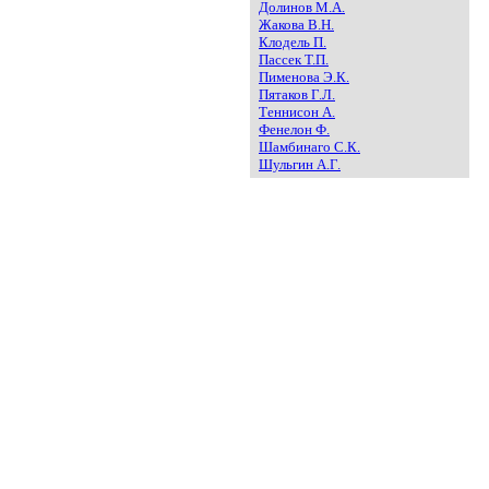
Долинов М.А.
Жакова В.Н.
Клодель П.
Пассек Т.П.
Пименова Э.К.
Пятаков Г.Л.
Теннисон А.
Фенелон Ф.
Шамбинаго С.К.
Шульгин А.Г.