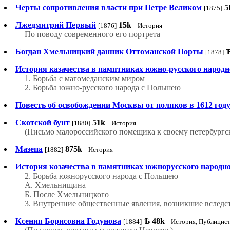
Черты сопротивления власти при Петре Великом
5
[1875]
Лжедмитрий Первый
15k
[1876]
История
По поводу современного его портрета
Богдан Хмельницкий данник Оттоманской Порты
[1878]
История казачеcтва в памятниках южно-русского народн
1. Борьба с магомеданским миром
2. Борьба южно-русского народа с Польшею
Повесть об освобождении Москвы от поляков в 1612 год
Скотской бунт
51k
[1880]
История
(Письмо малороссийского помещика к своему петербургс
Мазепа
875k
[1882]
История
История козачества в памятниках южнорусского народно
2. Борьба южнорусского народа с Польшею
А. Хмельнищина
Б. После Хмельницкого
3. Внутренние общественные явления, возникшие вслед
Ксения Борисовна Годунова
Ѣ
48k
[1884]
История, Публицист