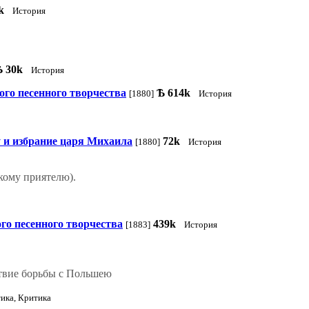
k
История
Ѣ
30k
История
ого песенного творчества
Ѣ
614k
[1880]
История
у и избрание царя Михаила
72k
[1880]
История
кому приятелю).
го песенного творчества
439k
[1883]
История
ствие борьбы с Польшею
ика, Критика