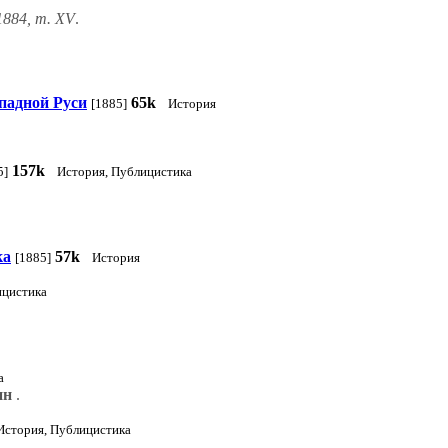
1884, т. XV
.
падной Руси
65k
[1885]
История
157k
5]
История, Публицистика
ка
57k
[1885]
История
ицистика
а
ин
.
История, Публицистика