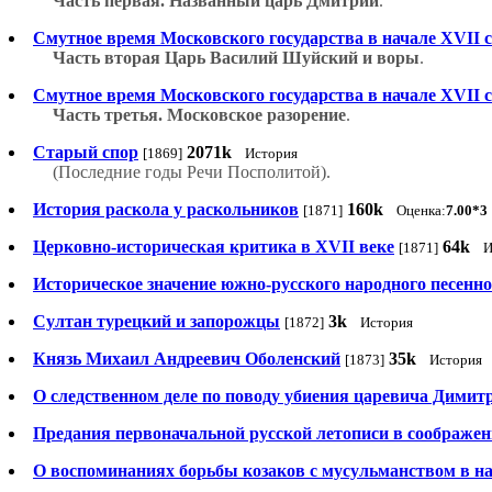
Часть первая. Названный царь Дмитрий
.
Смутное время Московского государства в начале XVII с
Часть вторая Царь Василий Шуйский и воры
.
Смутное время Московского государства в начале XVII с
Часть третья. Московское разорение
.
Старый спор
2071k
[1869]
История
(Последние годы Речи Посполитой).
История раскола у раскольников
160k
[1871]
Оценка:
7.00*3
Церковно-историческая критика в XVII веке
64k
[1871]
И
Историческое значение южно-русского народного песенно
Султан турецкий и запорожцы
3k
[1872]
История
Князь Михаил Андреевич Оболенский
35k
[1873]
История
О следственном деле по поводу убиения царевича Димит
Предания первоначальной русской летописи в соображен
О воспоминаниях борьбы козаков с мусульманством в н