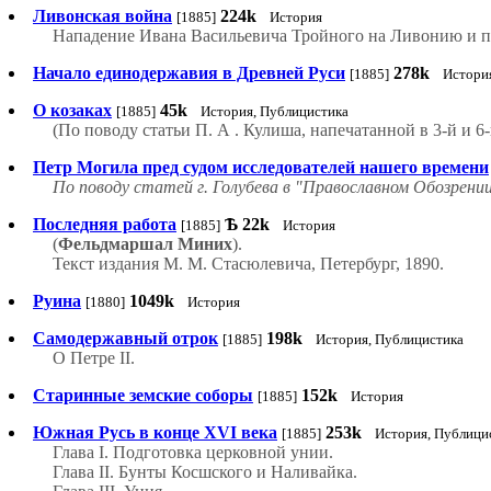
Ливонская война
224k
[1885]
История
Нападение Ивана Васильевича Тройного на Ливонию и п
Начало единодержавия в Древней Руси
278k
[1885]
Истори
О козаках
45k
[1885]
История, Публицистика
(По поводу статьи П. А . Кулиша, напечатанной в 3-й и 6-
Петр Могила пред судом исследователей нашего времени
По поводу статей г. Голубева в "Православном Обозрени
Последняя работа
Ѣ
22k
[1885]
История
(
Фельдмаршал Миних
).
Текст издания М. М. Стасюлевича, Петербург, 1890.
Руина
1049k
[1880]
История
Самодержавный отрок
198k
[1885]
История, Публицистика
О Петре II.
Старинные земские соборы
152k
[1885]
История
Южная Русь в конце XVI века
253k
[1885]
История, Публици
Глава I. Подготовка церковной унии.
Глава II. Бунты Косшского и Наливайка.