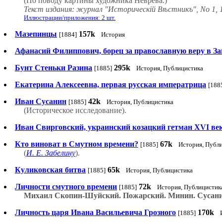
(По поводу картины художника Неврева.)
Текст издания: журнал "Историческій Вѣстникъ", No 1, 
Иллюстрации/приложения: 2 шт.
Мазепинцы
157k
[1884]
История
Афанасий Филиппович, борец за православную веру в За
Бунт Стеньки Разина
295k
[1885]
История, Публицистика
Екатерина Алексеевна, первая русская императрица
[188
Иван Сусанин
42k
[1885]
История, Публицистика
(Историческое исследование).
Иван Свирговский, украинский козацкий гетман XVI ве
Кто виноват в Смутном времени?
67k
[1885]
История, Публ
(
И. Е. Забелину
).
Куликовская битва
65k
[1885]
История, Публицистика
Личности смутного времени
72k
[1885]
История, Публицистик
Михаил Скопин-Шуйский. Пожарский. Минин. Сусан
Личность царя Ивана Васильевича Грозного
170k
[1885]