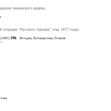
адение ливонского ордена.
я
й тетрадях "Русского Архива", изд. 1877 года).
29k
[1885]
История, Публицистика, Религия
и"
.
стика