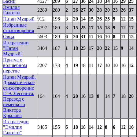
Басни
4527
289
6
27
36
24
18
34
16
29
25
Эмилия
2289
280
2
26
27
30
28
20
23
26
37
Галотти
Натан Мудрый
912
196
3
20
14
15
26
25
9
12
15
Избранные
4797
189
3
15
25
17
15
18
9
12
17
стихотворения
Овца
5603
189
6
20
31
11
16
10
8
11
15
Из трагедии
"Натан
3464
187
1
18
25
17
20
22
15
9
14
Мудрый"
Притча о
волшебном
2207
173
4
19
18
11
17
10
10
16
12
перстне
Натан Мудрый.
Драматическое
стихотворение
Г. Э. Лессинга.
164
164
4
20
16
13
8
14
7
18
20
Перевод с
немецкого
Виктора
Крылова
Из трагедии
"Эмилия
3485
155
6
18
18
14
12
8
6
12
16
Галотти"