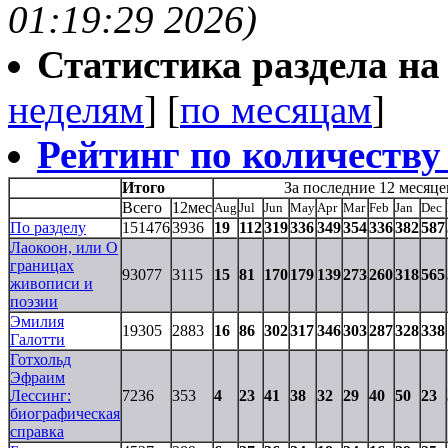
01:19:29 2026)
Статистика раздела на t
неделям
] [
по месяцам
]
Рейтинг по количеству
Итого
За последние 12 месяце
Всего
12мес
Aug
Jul
Jun
May
Apr
Mar
Feb
Jan
Dec
По разделу
151476
3936
19
112
319
336
349
354
336
382
587
Лаокоон, или О
границах
93077
3115
15
81
170
179
139
273
260
318
565
живописи и
поэзии
Эмилия
19305
2883
16
86
302
317
346
303
287
328
338
Галотти
Готхольд
Эфраим
Лессинг:
7236
353
4
23
41
38
32
29
40
50
23
биографическая
справка