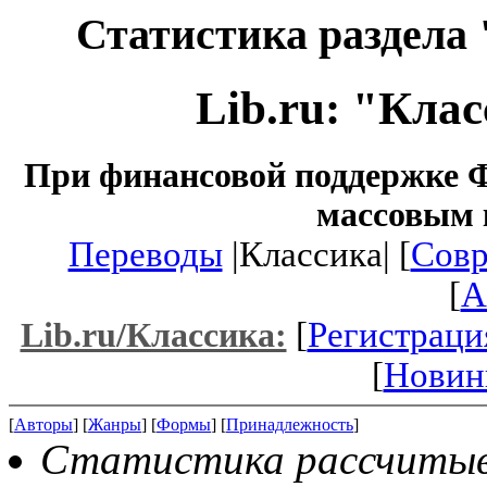
Статистика раздела 
Lib.ru: "Кла
При финансовой поддержке Ф
массовым 
Переводы
|Классика| [
Совр
[
A
[
Регистраци
Lib.ru/Классика:
[
Новин
[
Авторы
] [
Жанры
] [
Формы
] [
Принадлежность
]
Статистика рассчитыва