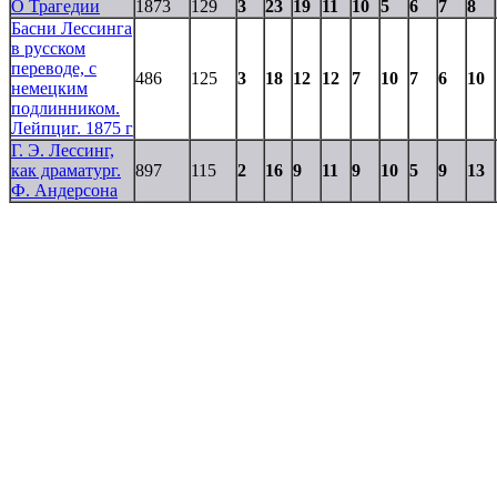
О Трагедии
1873
129
3
23
19
11
10
5
6
7
8
Басни Лессинга
в русском
переводе, с
486
125
3
18
12
12
7
10
7
6
10
немецким
подлинником.
Лейпциг. 1875 г
Г. Э. Лессинг,
как драматург.
897
115
2
16
9
11
9
10
5
9
13
Ф. Андерсона