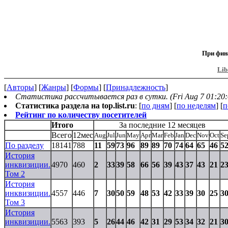
При фин
Lib
[
Авторы
] [
Жанры
] [
Формы
] [
Принадлежность
]
Статистика рассчитывается раз в сутки. (Fri Aug 7 01:20:
Статистика раздела на top.list.ru
: [
по дням
] [
по неделям
] [
п
Рейтинг по количеству посетителей
Итого
За последние 12 месяцев
Всего
12мес
Aug
Jul
Jun
May
Apr
Mar
Feb
Jan
Dec
Nov
Oct
Se
По разделу
18141
788
11
59
73
96
89
89
70
74
64
65
46
5
История
инквизиции.
4970
460
2
33
39
58
66
56
39
43
37
43
21
2
Том 2
История
инквизиции.
4557
446
7
30
50
59
48
53
42
33
39
30
25
3
Том 3
История
инквизиции.
5563
393
5
26
44
46
42
31
29
53
34
32
21
3