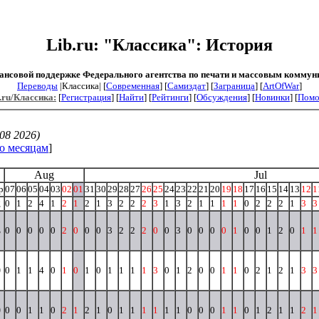
Lib.ru: "Классика": История
ансовой поддержке Федерального агентства по печати и массовым коммун
Переводы
|Классика| [
Современная
] [
Самиздат
] [
Заграница
] [
ArtOfWar
]
.ru/Классика:
[
Регистрация
] [
Найти
] [
Рейтинги
] [
Обсуждения
] [
Новинки
] [
Пом
08 2026)
о месяцам
]
Aug
Jul
p
07
06
05
04
03
02
01
31
30
29
28
27
26
25
24
23
22
21
20
19
18
17
16
15
14
13
12
1
2
0
1
2
4
1
2
1
2
1
3
2
2
2
3
1
3
2
1
1
1
1
0
2
2
2
1
3
3
3
0
0
0
0
0
2
0
0
0
3
2
2
2
0
0
3
0
0
0
0
1
0
0
1
2
0
1
1
0
0
1
1
4
0
1
0
1
0
1
1
1
1
3
0
1
2
0
0
1
1
0
2
1
2
1
3
3
0
0
0
1
1
0
2
1
2
1
0
1
1
1
1
1
1
0
0
0
1
1
0
1
2
1
1
2
1