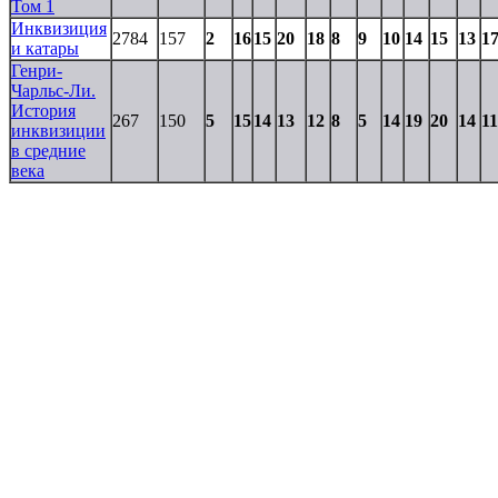
Том 1
Инквизиция
2784
157
2
16
15
20
18
8
9
10
14
15
13
1
и катары
Генри-
Чарльс-Ли.
История
267
150
5
15
14
13
12
8
5
14
19
20
14
11
инквизиции
в средние
века