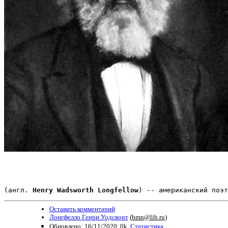
(англ. 
Henry Wadsworth Longfellow
) -- американский поэт
Оставить комментарий
Лонгфелло Генри Уодсворт
(
bmn@lib.ru
)
Обновлено: 16/11/2020. 0k.
Статистика.