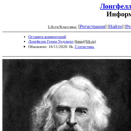
Лонгфелл
Информ
[
Регистрация
]
[
Найти
] [
Ре
Lib.ru/Классика:
Оставить комментарий
Лонгфелло Генри Уодсворт
(
bmn@lib.ru
)
Обновлено: 16/11/2020. 0k.
Статистика.