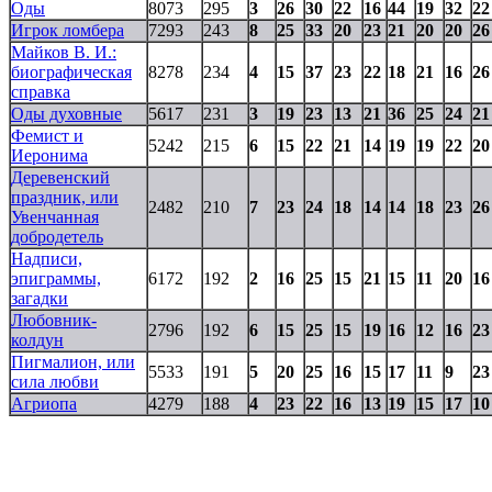
Оды
8073
295
3
26
30
22
16
44
19
32
22
Игрок ломбера
7293
243
8
25
33
20
23
21
20
20
26
Майков В. И.:
биографическая
8278
234
4
15
37
23
22
18
21
16
26
справка
Оды духовные
5617
231
3
19
23
13
21
36
25
24
21
Фемист и
5242
215
6
15
22
21
14
19
19
22
20
Иеронима
Деревенский
праздник, или
2482
210
7
23
24
18
14
14
18
23
26
Увенчанная
добродетель
Надписи,
эпиграммы,
6172
192
2
16
25
15
21
15
11
20
16
загадки
Любовник-
2796
192
6
15
25
15
19
16
12
16
23
колдун
Пигмалион, или
5533
191
5
20
25
16
15
17
11
9
23
сила любви
Агриопа
4279
188
4
23
22
16
13
19
15
17
10