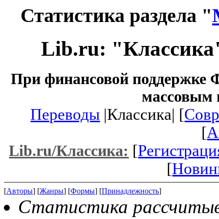
Статистика раздела "
Lib.ru: "Классика
При финансовой поддержке Ф
массовым 
Переводы
|Классика| [
Совр
[
A
[
Регистраци
Lib.ru/Классика:
[
Новин
[
Авторы
] [
Жанры
] [
Формы
] [
Принадлежность
]
Статистика рассчитывае