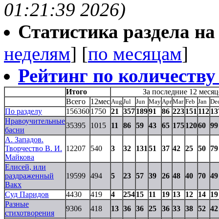
01:21:39 2026)
Статистика раздела на t
неделям
] [
по месяцам
]
Рейтинг по количеству
Итого
За последние 12 месяц
Всего
12мес
Aug
Jul
Jun
May
Apr
Mar
Feb
Jan
De
По разделу
156360
1750
21
357
189
91
86
223
151
112
13
Нравоучительные
35395
1015
11
86
59
43
65
175
120
60
99
басни
А. Западов.
Творчество В. И.
12207
540
3
32
131
51
37
42
25
50
79
Майкова
Елисей, или
раздраженный
19599
494
5
23
57
39
26
48
40
70
49
Вакх
Суд Паридов
4430
419
4
254
15
11
19
13
12
14
19
Разные
9306
418
13
36
36
25
36
33
38
52
42
стихотворения