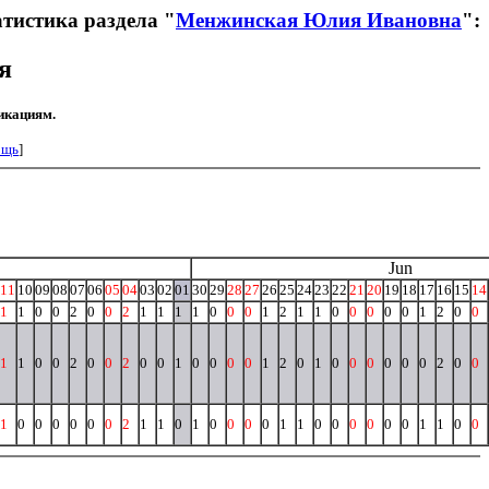
тистика раздела "
Менжинская Юлия Ивановна
":
я
икациям.
ощь
]
Jun
11
10
09
08
07
06
05
04
03
02
01
30
29
28
27
26
25
24
23
22
21
20
19
18
17
16
15
14
1
1
0
0
2
0
0
2
1
1
1
1
0
0
0
1
2
1
1
0
0
0
0
0
1
2
0
0
1
1
0
0
2
0
0
2
0
0
1
0
0
0
0
1
2
0
1
0
0
0
0
0
0
2
0
0
1
0
0
0
0
0
0
2
1
1
0
1
0
0
0
0
1
1
0
0
0
0
0
0
1
1
0
0