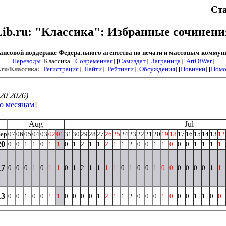
Ста
Lib.ru: "Классика": Избранные сочинени
ансовой поддержке Федерального агентства по печати и массовым коммун
Переводы
|Классика| [
Современная
] [
Самиздат
] [
Заграница
] [
ArtOfWar
]
.ru/Классика:
[
Регистрация
] [
Найти
] [
Рейтинги
] [
Обсуждения
] [
Новинки
] [
Пом
20 2026)
о месяцам
]
Aug
Jul
Sep
07
06
05
04
03
02
01
31
30
29
28
27
26
25
24
23
22
21
20
19
18
17
16
15
14
13
12
20
0
0
1
1
0
1
1
0
1
2
1
1
2
1
1
2
0
0
1
1
0
0
0
1
1
1
1
17
0
0
0
1
0
1
1
0
1
2
1
1
1
1
0
1
0
0
1
0
0
0
0
0
0
1
1
13
0
0
1
0
0
1
1
0
0
0
0
1
2
1
1
2
0
0
0
1
0
0
0
1
1
0
0