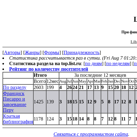
При фин
Lib
[
Авторы
] [
Жанры
] [
Формы
] [
Принадлежность
]
Статистика рассчитывается раз в сутки. (Fri Aug 7 01:20:
Статистика раздела на top.list.ru
: [
по дням
] [
по неделям
] [
п
Рейтинг по количеству посетителей
Итого
За последние 12 месяцев
Всего
12мес
Aug
Jul
Jun
May
Apr
Mar
Feb
Jan
Dec
Nov
Oct
По разделу
2603
199
4
26
24
21
17
13
9
15
20
18
12
Франциск
Писарро и
1425
139
3
18
15
15
12
9
5
8
17
12
8
завоевание
Перу
Краткая
1178
124
3
15
18
14
8
8
7
12
8
11
7
библиография
Связаться с программистом сайта
.