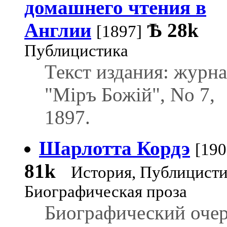
домашнего чтения в
Англии
Ѣ
28k
[1897]
Публицистика
Текст издания: журн
"Міръ Божій", No 7,
1897.
Шарлотта Кордэ
[190
81k
История, Публицисти
Биографическая проза
Биографический очер