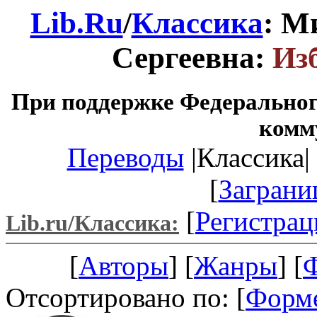
Lib.Ru
/
Классика
: М
Сергеевна:
Из
При поддержке Федеральног
комм
Переводы
|Классика| 
[
Заграни
[
Регистрац
Lib.ru/Классика:
[
Авторы
] [
Жанры
] [
Отсортировано по: [
Форм