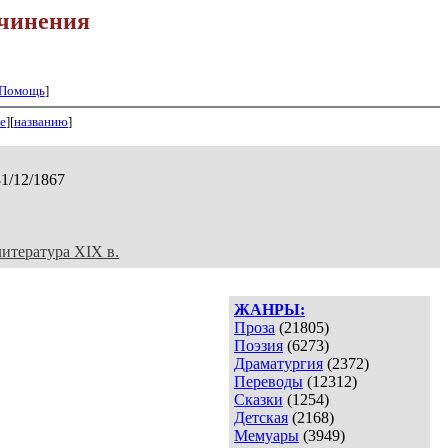
чинения
Помощь
]
е
][
названию
]
31/12/1867
литература XIX в.
ЖАНРЫ:
Проза
(21805)
Поэзия
(6273)
Драматургия
(2372)
Переводы
(12312)
Сказки
(1254)
Детская
(2168)
Мемуары
(3949)