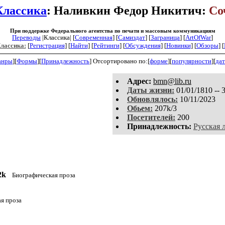
Классика
: Наливкин Федор Никитич:
Со
При поддержке Федерального агентства по печати и массовым коммуникациям
Переводы
|Классика| [
Современная
] [
Самиздат
] [
Заграница
] [
ArtOfWar
]
Классика:
[
Регистрация
]
[
Найти
] [
Рейтинги
] [
Обсуждения
] [
Новинки
] [
Обзоры
] [
анры
][
Формы
][
Принадлежность
]
Отсортировано по:[
форме
][
популярности
][
дат
Aдpeс:
bmn@lib.ru
Даты жизни:
01/01/1810 -- 
Обновлялось:
10/11/2023
Обьем:
207k/3
Посетителей:
200
Принадлежность:
Русская 
2k
Биографическая проза
я проза