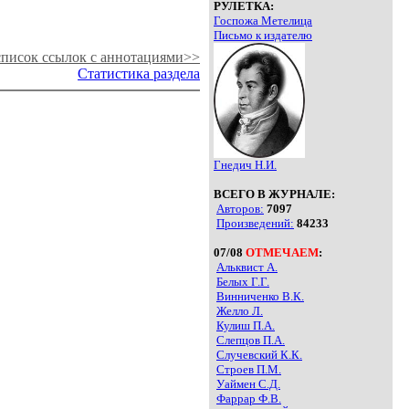
РУЛЕТКА:
Госпожа Метелица
Письмо к издателю
писок ссылок с аннотациями>>
Статистика раздела
Гнедич Н.И.
ВСЕГО В ЖУРНАЛЕ:
Авторов:
7097
Произведений:
84233
07/08
ОТМЕЧАЕМ
:
Альквист А.
Белых Г.Г.
Винниченко В.К.
Желло Л.
Кулиш П.А.
Слепцов П.А.
Случевский К.К.
Строев П.М.
Уаймен С.Д.
Фаррар Ф.В.