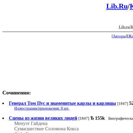
Lib.Ru
/
Lib.ru/
[
Авторы
][
Ж
Сочинения:
Генерал Том Пус и знаменитые карлы и карлицы
5
[1847]
Иллюстрации/приложения: 9 шт.
Сцены из жизни великих людей
Ѣ
155k
[1847]
Биографическа
Менуэт Гайдена
Сумасшествие Соломона Кокса