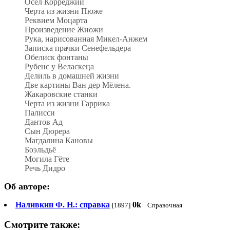
Осёл Корреджии
Черта из жизни Пюже
Реквием Моцарта
Произведение Жиожи
Рука, нарисованная Микел-Анжем
Записка прачки Сенефельдера
Обелиск фонтаны
Рубенс у Веласкеца
Делиль в домашней жизни
Две картины Ван дер Мёлена.
Жакаровские станки
Черта из жизни Гаррика
Палисси
Дантов Ад
Сын Дюрера
Магдалина Кановы
Боэльдьё
Могила Гёте
Речь Дидро
Об авторе:
Наливкин Ф. Н.: справка
0k
[1897]
Справочная
Смотрите также: