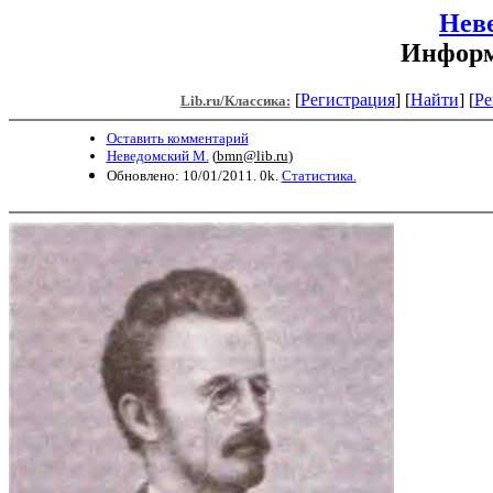
Нев
Информ
[
Регистрация
]
[
Найти
] [
Ре
Lib.ru/Классика:
Оставить комментарий
Неведомский М.
(
bmn@lib.ru
)
Обновлено: 10/01/2011. 0k.
Статистика.