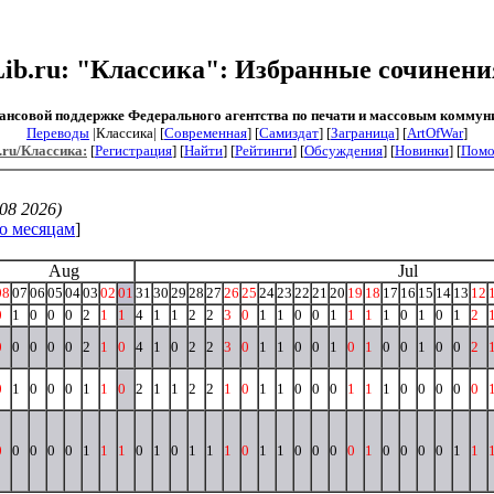
Lib.ru: "Классика": Избранные сочинени
ансовой поддержке Федерального агентства по печати и массовым коммун
Переводы
|Классика| [
Современная
] [
Самиздат
] [
Заграница
] [
ArtOfWar
]
.ru/Классика:
[
Регистрация
] [
Найти
] [
Рейтинги
] [
Обсуждения
] [
Новинки
] [
Пом
08 2026)
о месяцам
]
Aug
Jul
08
07
06
05
04
03
02
01
31
30
29
28
27
26
25
24
23
22
21
20
19
18
17
16
15
14
13
12
0
1
0
0
0
2
1
1
4
1
1
2
2
3
0
1
1
0
0
1
1
1
1
0
1
0
1
2
0
0
0
0
0
2
1
0
4
1
0
2
2
3
0
1
1
0
0
1
0
1
0
0
1
0
0
2
0
1
0
0
0
1
1
0
2
1
1
2
2
1
0
1
1
0
0
0
1
1
1
0
0
0
0
0
0
0
0
0
0
1
1
1
0
1
0
1
1
1
0
1
1
0
0
0
0
1
0
0
0
0
1
1