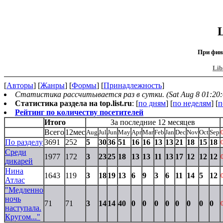
При фин
Lib
[
Авторы
] [
Жанры
] [
Формы
] [
Принадлежность
]
Статистика рассчитывается раз в сутки. (Sat Aug 8 01:20:
Статистика раздела на top.list.ru
: [
по дням
] [
по неделям
] [
п
Рейтинг по количеству посетителей
Итого
За последние 12 месяцев
Всего
12мес
Aug
Jul
Jun
May
Apr
Mar
Feb
Jan
Dec
Nov
Oct
Sep
По разделу
3691
252
5
30
36
51
16
16
13
13
21
18
15
18
Среди
1977
172
3
23
25
18
13
13
11
13
17
12
12
12
дикарей
Нина
1643
119
3
18
19
13
6
9
3
6
11
14
5
12
Атлас
"Медленно
ночь
71
71
3
14
14
40
0
0
0
0
0
0
0
0
наступала.
Кругом..."