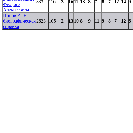
833
116
3
16
11
13
8
7
8
7
12
14
9
Феодора
Алексеевича
Попов А. Н.:
биографическая
2623
105
2
13
10
8
9
11
9
8
7
12
6
справка