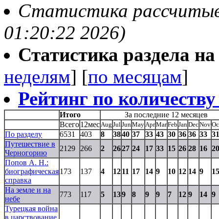
Статистика рассчитыва
01:20:22 2026)
Статистика раздела на t
неделям
] [
по месяцам
]
Рейтинг по количеству
Итого
За последние 12 месяцев
Всего
12мес
Aug
Jul
Jun
May
Apr
Mar
Feb
Jan
Dec
Nov
Oc
По разделу
6531
403
8
38
40
37
33
43
30
36
36
33
3
Путешествие в
2129
266
2
26
27
24
17
33
15
26
28
16
2
Черногорию
Попов А. Н.:
биографическая
173
137
4
12
11
17
14
9
10
12
14
9
1
справка
На земле и на
773
117
5
13
9
8
9
9
7
12
9
14
9
небе
Турецкая война
в царствование