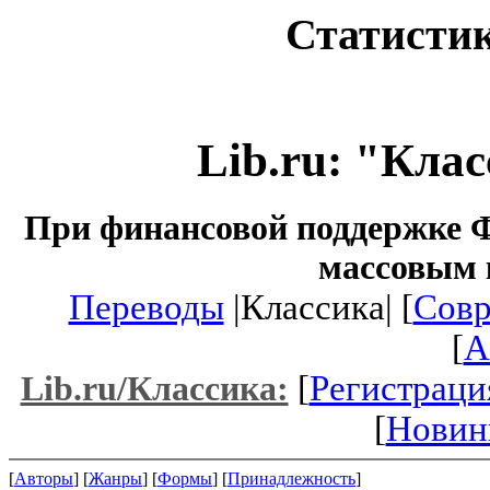
Статистик
Lib.ru: "Кла
При финансовой поддержке Ф
массовым 
Переводы
|Классика| [
Совр
[
A
[
Регистраци
Lib.ru/Классика:
[
Новин
[
Авторы
] [
Жанры
] [
Формы
] [
Принадлежность
]