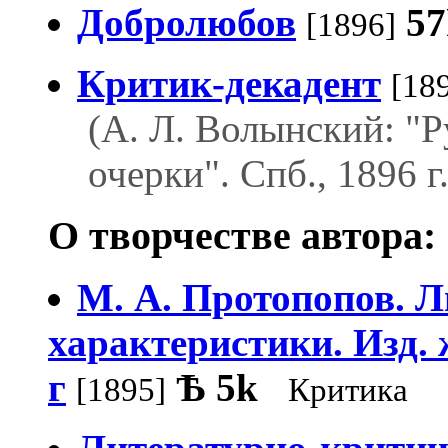
Добролюбов
57
[1896]
Критик-декадент
[18
(А. Л. Волынский: "
очерки". Спб., 1896 г.
О творчестве автора:
М. А. Протопопов. 
характеристики. Изд. 
г
Ѣ
5k
[1895]
Критика