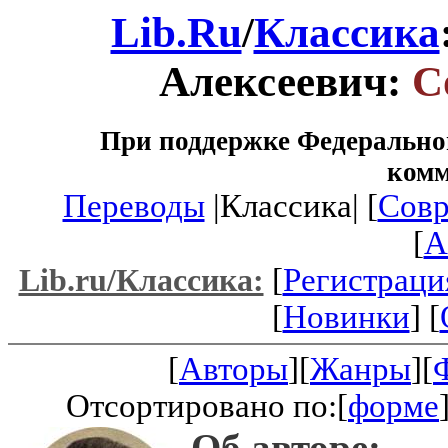
Lib.Ru
/
Классика
Алексеевич:
С
При поддержке Федеральног
ком
Переводы
|Классика| [
Совр
[
A
[
Регистраци
Lib.ru/Классика:
[
Новинки
] [
[
Авторы
][
Жанры
][
Отсортировано по:[
форме
Об авторе: