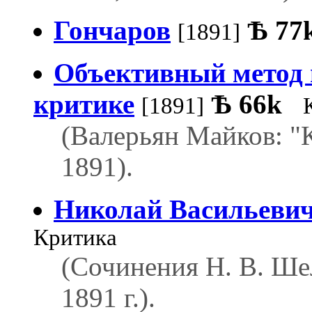
Гончаров
Ѣ
77
[1891]
Объективный метод 
критике
Ѣ
66k
[1891]
(Валерьян Майков: "
1891).
Николай Васильеви
Критика
(Сочинения Н. В. Шел
1891 г.).