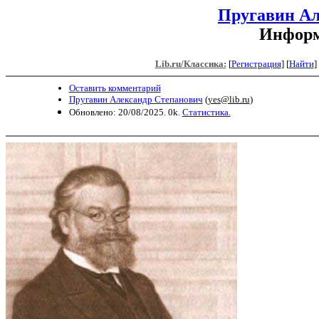
Пругавин Ал
Информ
Lib.ru/Классика:
[
Регистрация
]
[
Найти
] 
Оставить комментарий
Пругавин Александр Степанович
(
yes@lib.ru
)
Обновлено: 20/08/2025. 0k.
Статистика.