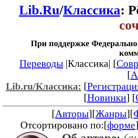
Lib.Ru
/
Классика
: 
со
При поддержке Федеральног
ком
Переводы
|Классика| [
Совр
[
A
[
Регистраци
Lib.ru/Классика:
[
Новинки
] [
[
Авторы
][
Жанры
][
Отсортировано по:[
форме
Об авторе:
(ан