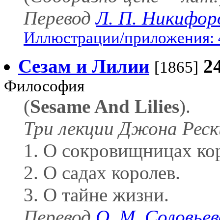
Перевод
Л. П. Никифор
Иллюстрации/приложения: 
Сезам и Лилии
2
[1865]
Философия
(
Sesame And Lilies
).
Три лекции Джона Реск
1. О сокровищницах ко
2. О садах королев.
3. О тайне жизни.
Перевод
О. М. Соловье