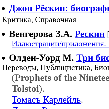
Джон Рёскин: биограф
Критика, Справочная
Венгерова З.А.
Рескин
Иллюстрации/приложения: 
Олден-Уорд М.
Три би
Переводы, Публицистика, Био
(
Prophets of the Ninete
Tolstoi
).
Томасъ Карлейль
.