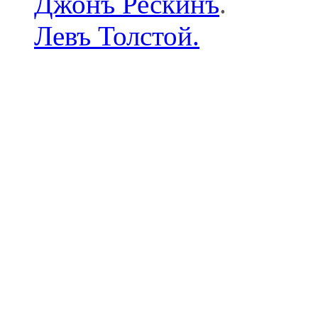
Джонъ Рескинъ
.
Левъ Толстой.