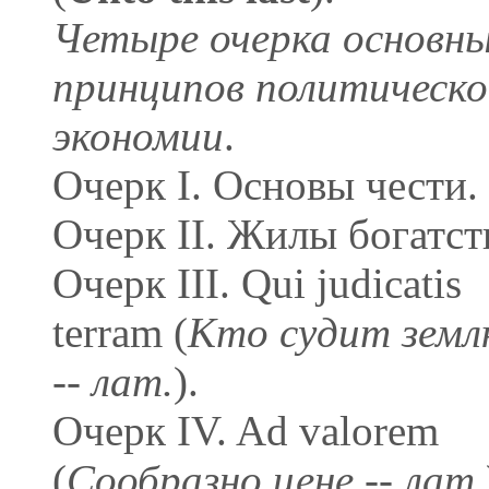
Четыре очерка основн
принципов политическо
экономии
.
Очерк I. Основы чести.
Очерк II. Жилы богатст
Очерк III. Qui judicatis
terram (
Кто судит зем
-- лат.
).
Очерк IV. Ad valorem
(
Сообразно цене -- лат.