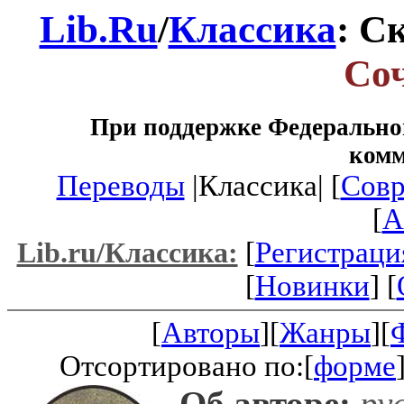
Lib.Ru
/
Классика
: С
Со
При поддержке Федеральног
ком
Переводы
|Классика| [
Совр
[
A
[
Регистраци
Lib.ru/Классика:
[
Новинки
] [
[
Авторы
][
Жанры
][
Отсортировано по:[
форме
Об авторе:
рус