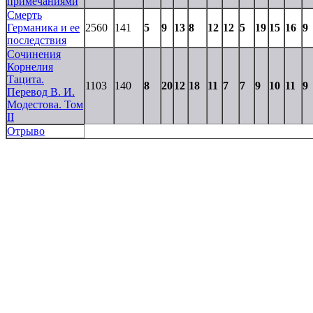
примечаниями
Смерть
Германика и ее
2560
141
5
9
13
8
12
12
5
19
15
16
9
последствия
Сочинения
Корнелия
Тацита.
1103
140
8
20
12
18
11
7
7
9
10
11
9
Перевод В. И.
Модестова. Том
II
Отрыво