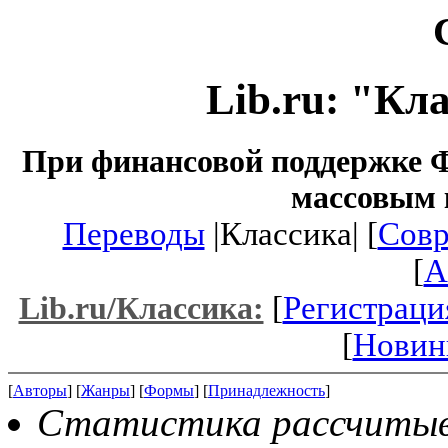
Lib.ru: "Кл
При финансовой поддержке Ф
массовым 
Переводы
|Классика| [
Совр
[
A
[
Регистраци
Lib.ru/Классика:
[
Новин
[
Авторы
] [
Жанры
] [
Формы
] [
Принадлежность
]
Статистика рассчитыва