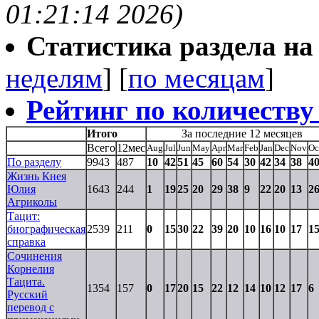
01:21:14 2026)
Статистика раздела на t
неделям
] [
по месяцам
]
Рейтинг по количеству
Итого
За последние 12 месяцев
Всего
12мес
Aug
Jul
Jun
May
Apr
Mar
Feb
Jan
Dec
Nov
Oc
По разделу
9943
487
10
42
51
45
60
54
30
42
34
38
4
Жизнь Кнея
Юлия
1643
244
1
19
25
20
29
38
9
22
20
13
2
Агриколы
Тацит:
биографическая
2539
211
0
15
30
22
39
20
10
16
10
17
1
справка
Сочинения
Корнелия
Тацита.
1354
157
0
17
20
15
22
12
14
10
12
17
6
Русский
перевод с