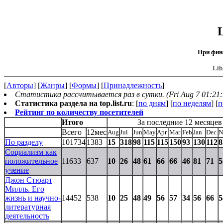
При фин
Lib
[
Авторы
] [
Жанры
] [
Формы
] [
Принадлежность
]
Статистика рассчитывается раз в сутки. (Fri Aug 7 01:21:
Статистика раздела на top.list.ru
: [
по дням
] [
по неделям
] [
п
Рейтинг по количеству посетителей
Итого
За последние 12 месяцев
Всего
12мес
Aug
Jul
Jun
May
Apr
Mar
Feb
Jan
Dec
N
По разделу
101734
1383
15
318
98
115
115
150
93
130
112
8
Социализм как
положительное
11633
637
10
26
48
61
66
66
46
81
71
5
учение
Джон Стюарт
Милль. Его
жизнь и научно-
14452
538
10
25
48
49
56
57
34
56
66
5
литературная
деятельность