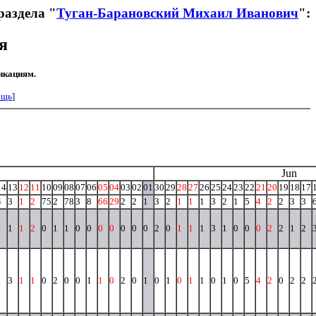
раздела "
Туган-Барановский Михаил Иванович
":
я
икациям.
ощь
]
Jun
14
13
12
11
10
09
08
07
06
05
04
03
02
01
30
29
28
27
26
25
24
23
22
21
20
19
18
17
4
3
1
2
75
2
78
3
8
66
29
2
2
1
3
2
1
1
1
3
2
1
5
4
2
2
3
3
1
1
1
2
0
1
1
0
0
0
0
0
0
0
2
0
1
1
1
3
1
0
0
0
2
2
1
2
1
3
1
1
0
2
0
0
1
1
0
2
0
1
0
1
0
1
1
0
1
0
5
4
2
0
2
2