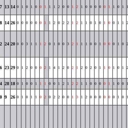
7
13
14
0
1
0
1
0
0
1
1
1
2
0
0
1
2
1
0
0
0
0
0
1
1
0
1
8
14
26
0
0
0
0
0
0
1
1
2
0
2
2
1
2
1
1
0
1
0
1
0
0
1
1
2
24
20
0
0
3
1
1
1
2
0
1
0
0
3
2
1
1
1
0
0
1
0
0
0
1
0
6
23
29
0
1
2
0
0
0
2
1
4
1
2
0
2
1
2
0
2
0
1
1
0
1
0
1
4
28
18
0
1
0
0
1
1
1
0
0
1
2
1
2
2
1
1
0
0
0
0
1
1
0
0
0
9
26
0
1
0
1
1
0
2
0
2
2
0
0
1
3
1
2
0
0
0
0
0
0
1
0