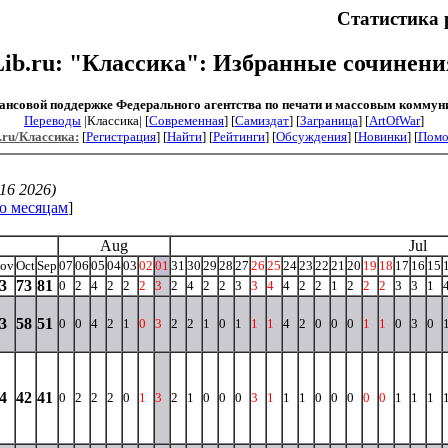
Статистика 
Lib.ru: "Классика": Избранные сочинени
ансовой поддержке Федерального агентства по печати и массовым коммун
Переводы
|Классика| [
Современная
] [
Самиздат
] [
Заграница
] [
ArtOfWar
]
.ru/Классика:
[
Регистрация
] [
Найти
] [
Рейтинги
] [
Обсуждения
] [
Новинки
] [
Пом
16 2026)
о месяцам
]
Aug
Jul
ov
Oct
Sep
07
06
05
04
03
02
01
31
30
29
28
27
26
25
24
23
22
21
20
19
18
17
16
15
3
73
81
0
2
4
2
2
2
3
2
4
2
2
3
3
4
4
2
2
1
2
2
2
3
3
1
3
58
51
0
0
4
2
1
0
3
2
2
1
0
1
1
1
4
2
0
0
0
1
1
0
3
0
4
42
41
0
2
2
2
0
1
3
2
1
0
0
0
3
1
1
1
0
0
0
0
0
1
1
1