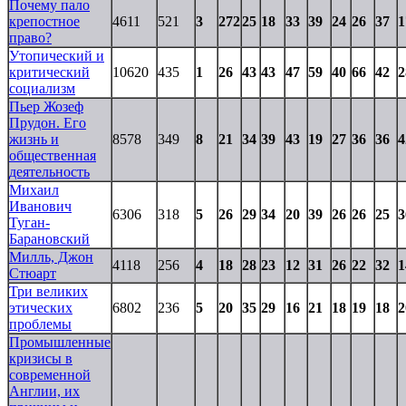
Почему пало
крепостное
4611
521
3
272
25
18
33
39
24
26
37
1
право?
Утопический и
критический
10620
435
1
26
43
43
47
59
40
66
42
2
социализм
Пьер Жозеф
Прудон. Его
жизнь и
8578
349
8
21
34
39
43
19
27
36
36
4
общественная
деятельность
Михаил
Иванович
6306
318
5
26
29
34
20
39
26
26
25
3
Туган-
Барановский
Милль, Джон
4118
256
4
18
28
23
12
31
26
22
32
1
Стюарт
Три великих
этических
6802
236
5
20
35
29
16
21
18
19
18
2
проблемы
Промышленные
кризисы в
современной
Англии, их