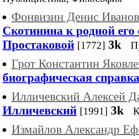
Фонвизин Денис Ивано
Скотинина к родной его 
Простаковой
3k
[1772]
П
Грот Константин Яковл
биографическая справк
Илличевский Алексей Д
Илличевский
3k
[1991]
К
Измайлов Александр Е