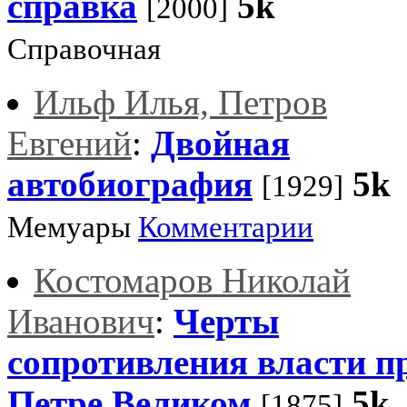
справка
5k
[2000]
Справочная
Ильф Илья, Петров
Евгений
:
Двойная
автобиография
5k
[1929]
Мемуары
Комментарии
Костомаров Николай
Иванович
:
Черты
сопротивления власти п
Петре Великом
5k
[1875]