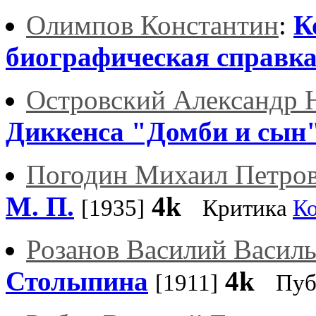
Олимпов Константин
:
К
биографическая справк
Островский Александр 
Диккенса "Домби и сын
Погодин Михаил Петро
М. П.
4k
[1935]
Критика
К
Розанов Василий Васил
Столыпина
4k
[1911]
Пуб