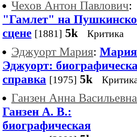
Чехов Антон Павлович
:
"Гамлет" на Пушкинск
сцене
5k
[1881]
Критика
Эджуорт Мария
:
Мария
Эджуорт: биографическ
справка
5k
[1975]
Критик
Ганзен Анна Васильевна
Ганзен А. В.:
биографическая