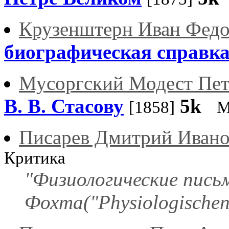
Крузенштерн Иван Фед
биографическая справк
Мусоргский Модест Пе
В. В. Стасову
5k
[1858]
М
Писарев Дмитрий Иван
Критика
"Физиологические пись
Фохта("Physiologischen 