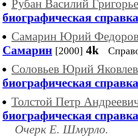
Рубан Василий Григорь
биографическая справк
Самарин Юрий Федоро
Самарин
4k
[2000]
Справ
Соловьев Юрий Яковле
биографическая справк
Толстой Петр Андрееви
биографическая справк
Очерк Е. Шмурло.