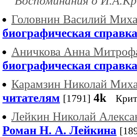
Воспоминания о И.А.К
Головнин Василий Мих
биографическая справк
Аничкова Анна Митроф
биографическая справк
Карамзин Николай Мих
читателям
4k
[1791]
Кри
Лейкин Николай Алекса
Роман Н. А. Лейкина
[18