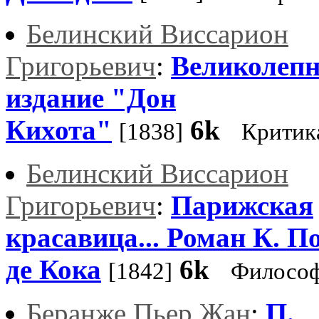
Белинский Виссарион
Григорьевич
:
Великолепн
издание "Дон
Кихота"
6k
[1838]
Критик
Белинский Виссарион
Григорьевич
:
Парижская
красавица... Роман К. П
де Кока
6k
[1842]
Филосо
Беранже Пьер Жан
:
П.