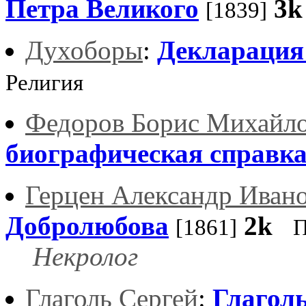
Петра Великого
3k
[1839]
Духоборы
:
Декларация
Религия
Федоров Борис Михайл
биографическая справк
Герцен Александр Иван
Добролюбова
2k
[1861]
П
Некролог
Глаголь Сергей
:
Глаголь