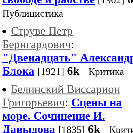
[1902]
Публицистика
Струве Петр
Бернгардович
:
"Двенадцать" Александ
Блока
6k
[1921]
Критика
Белинский Виссарион
Григорьевич
:
Сцены на
море. Сочинение И.
Давыдова
6k
[1835]
Крит