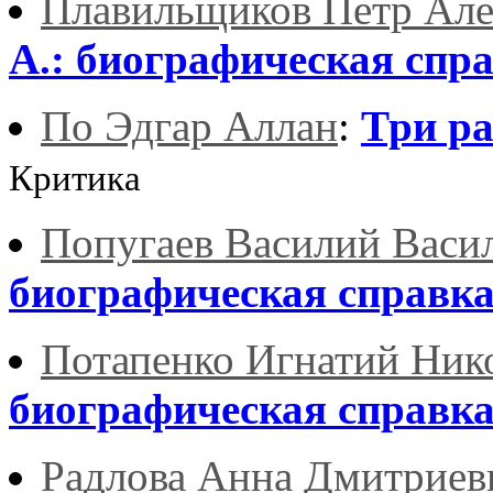
Плавильщиков Петр Але
А.: биографическая спр
По Эдгар Аллан
:
Три ра
Критика
Попугаев Василий Васи
биографическая справк
Потапенко Игнатий Ник
биографическая справк
Радлова Анна Дмитриев