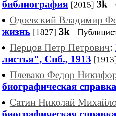
библиография
3k
[2015]
Одоевский Владимир Ф
жизнь
3k
[1827]
Публицис
Перцов Петр Петрович
:
листья", Спб., 1913
[1913
Плевако Федор Никифо
биографическая справк
Сатин Николай Михайл
биографическая справк