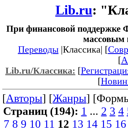
Lib.ru
: "Кл
При финансовой поддержке Ф
массовым 
Переводы
|Классика| [
Совр
[
A
[
Регистраци
Lib.ru/Классика:
[
Новин
[
Авторы
] [
Жанры
] [Формы
Страниц (194):
1
...
2
3
4
7
8
9
10
11
12
13
14
15
16