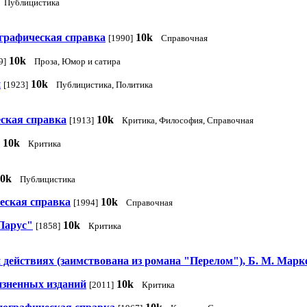
Публицистика
ографическая справка
10k
[1990]
Справочная
10k
9]
Проза, Юмор и сатира
н
10k
[1923]
Публицистика, Политика
еская справка
10k
[1913]
Критика, Философия, Справочная
10k
Критика
10k
Публицистика
еская справка
10k
[1994]
Справочная
"Парус"
10k
[1858]
Критика
 действиях (заимствована из романа "Перелом"), Б. М. Маркев
зненных изданий
10k
[2011]
Критика