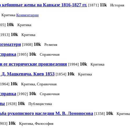
 кебинные жены на Кавказе 1816-1827 гг.
11k
[1871]
История
Критика
Комментарии
10k
805]
Критика
10k
[1913]
Критика
огоматери
10k
[1908]
Религия
 справка
10k
[1995]
Справочная
и ее исторические произведения
10k
[1994]
Критика
 Д. Мацкевича. Киев 1853
10k
[1854]
Критика
10k
[1964]
Критика, Справочная
 справка
10k
[1992]
Справочная
мы
10k
[1928]
Публицистика
ьба рукописного наследия М. В. Ломоносова
10k
[1358]
Критик
10k
1903]
Критика, Философия