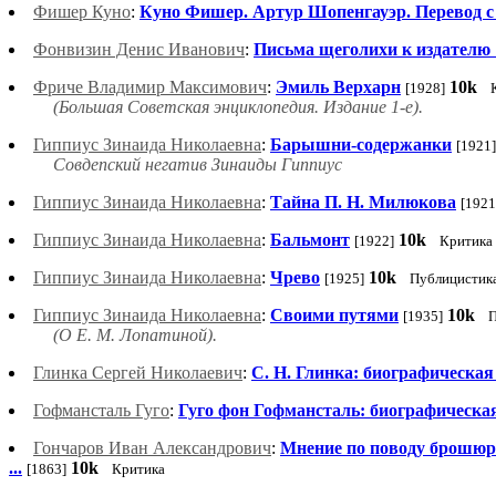
Фишер Куно
:
Куно Фишер. Артур Шопенгауэр. Перевод с
Фонвизин Денис Иванович
:
Письма щеголихи к издателю
Фриче Владимир Максимович
:
Эмиль Верхарн
10k
[1928]
(Большая Советская энциклопедия. Издание 1-е).
Гиппиус Зинаида Николаевна
:
Барышни-содержанки
[1921]
Совдепский негатив Зинаиды Гиппиус
Гиппиус Зинаида Николаевна
:
Тайна П. Н. Милюкова
[1921
Гиппиус Зинаида Николаевна
:
Бальмонт
10k
[1922]
Критика
Гиппиус Зинаида Николаевна
:
Чрево
10k
[1925]
Публицистик
Гиппиус Зинаида Николаевна
:
Своими путями
10k
[1935]
П
(О Е. М. Лопатиной).
Глинка Сергей Николаевич
:
С. Н. Глинка: биографическая
Гофмансталь Гуго
:
Гуго фон Гофмансталь: биографическа
Гончаров Иван Александрович
:
Мнение по поводу брошюры
...
10k
[1863]
Критика