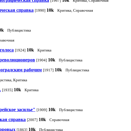
биографическая справка
10k
[1967]
Критика, Справочная
ическая справка
10k
[1990]
Критика, Справочная
0k
Публицистика
равочная
голоса
10k
[1924]
Критика
 революционеров
10k
[1904]
Публицистика
роградским рабочим
10k
[1917]
Публицистика
истика, Критика
А
10k
[1935]
Критика
ейское засилье"
10k
[1909]
Публицистика
ская справка
10k
[2007]
Справочная
воровых
10k
[1863]
Публицистика