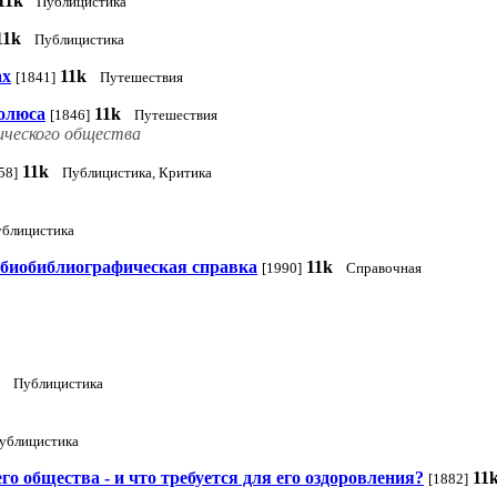
11k
Публицистика
11k
Публицистика
ах
11k
[1841]
Путешествия
полюса
11k
[1846]
Путешествия
ического общества
11k
58]
Публицистика, Критика
блицистика
: биобиблиографическая справка
11k
[1990]
Справочная
Публицистика
ублицистика
о общества - и что требуется для его оздоровления?
11
[1882]