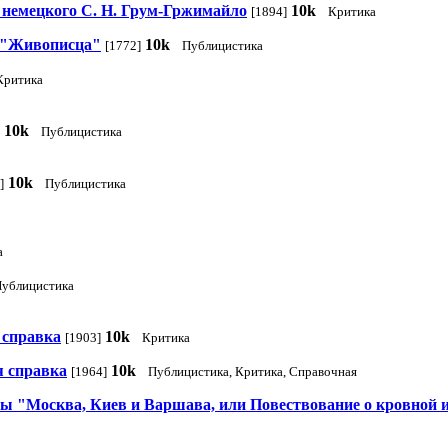
 немецкого С. Н. Грум-Гржимайло
10k
[1894]
Критика
 "Живописца"
10k
[1772]
Публицистика
Критика
10k
Публицистика
10k
]
Публицистика
а
ублицистика
 справка
10k
[1903]
Критика
я справка
10k
[1964]
Публицистика, Критика, Справочная
 "Москва, Киев и Варшава, или Повествование о кровной и