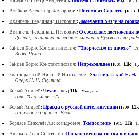
Вяземский Петр Андреевич
:
Письмо с Липецких вод
[1815]
Воейков Александр Федорович
:
Письмо из Сарепты
[1813]
Врангель Фердинанд Петрович
:
Замечания о езде на собак
Врангель Фердинанд Петрович
:
О средствах достижения 
Доклад, читанный на годовом собрании Русского Географ
Зайцев Борис Константинович
:
"Творчество из ничего"
[19
Вновь Чехов.
Зайцев Борис Константинович
:
Непреходящее
11k
[1961]
Пу
Златовратский Николай Николаевич
:
Златовратский Н. Н.
Очерк Н. И. Якушина
Белый Андрей
:
Чехов
11k
[1907]
Мемуары
Цикл "О писателях".
Белый Андрей
:
Правда о русской интеллигенции
11k
[1909]
По поводу сборника "Вехи"
Бердяев Николай Александрович
:
Темное вино
11k
[1915]
П
Аксаков Иван Сергеевич
:
О нравственном состоянии нашег