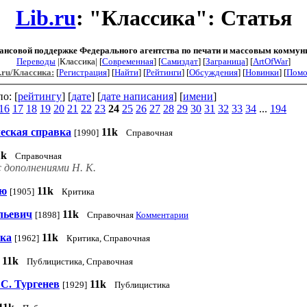
Lib.ru
: "Классика": Статья
ансовой поддержке Федерального агентства по печати и массовым коммун
Переводы
|Классика| [
Современная
] [
Самиздат
] [
Заграница
] [
ArtOfWar
]
.ru/Классика:
[
Регистрация
] [
Найти
] [
Рейтинги
] [
Обсуждения
] [
Новинки
] [
Пом
о: [
рейтингу
] [
дате
] [
дате написания
] [
имени
]
16
17
18
19
20
21
22
23
24
25
26
27
28
29
30
31
32
33
34
...
194
ческая справка
11k
[1990]
Справочная
1k
Справочная
с дополнениями Н. К.
лю
11k
[1905]
Критика
льевич
11k
[1898]
Справочная
Комментарии
вка
11k
[1962]
Критика, Справочная
11k
Публицистика, Справочная
С. Тургенев
11k
[1929]
Публицистика