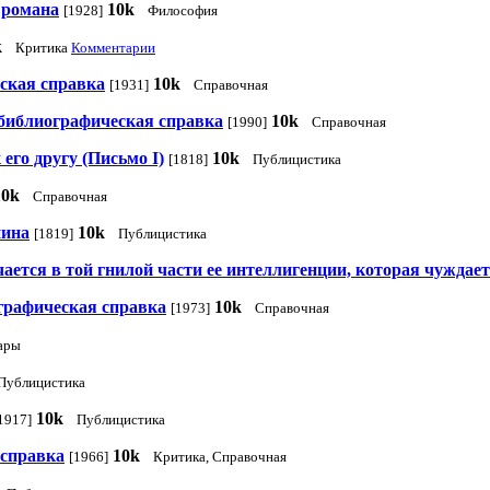
 романа
10k
[1928]
Философия
k
Критика
Комментарии
ская справка
10k
[1931]
Справочная
обиблиографическая справка
10k
[1990]
Справочная
его другу (Письмо I)
10k
[1818]
Публицистика
10k
Справочная
нина
10k
[1819]
Публицистика
ается в той гнилой части ее интеллигенции, которая чуждает
графическая справка
10k
[1973]
Справочная
ары
Публицистика
10k
1917]
Публицистика
 справка
10k
[1966]
Критика, Справочная