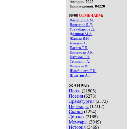
Авторов:
7095
Произведений:
84220
06/08
ОТМЕЧАЕМ
:
Васнецов А.М.
Вовенарг Л.Д.
Гран-Картрэ Д.
Долинов М.А.
Жакова В.Н.
Клодель П.
Пассек Т.П.
Пименова Э.К.
Пятаков Г.Л.
Теннисон А.
Фенелон Ф.
Шамбинаго С.К.
Шульгин А.Г.
ЖАНРЫ:
Проза
(21805)
Поэзия
(6273)
Драматургия
(2372)
Переводы
(12312)
Сказки
(1254)
а
Детская
(2168)
Мемуары
(3949)
История
(3469)