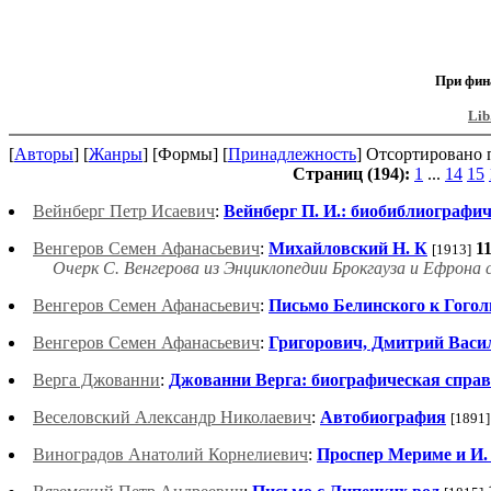
При фин
Lib
[
Авторы
] [
Жанры
] [Формы] [
Принадлежность
] Отсортировано п
Страниц (194):
1
...
14
15
Вейнберг Петр Исаевич
:
Вейнберг П. И.: биобиблиографи
Венгеров Семен Афанасьевич
:
Михайловский Н. К
1
[1913]
Очерк С. Венгерова из Энциклопедии Брокгауза и Ефрона 
Венгеров Семен Афанасьевич
:
Письмо Белинского к Гого
Венгеров Семен Афанасьевич
:
Григорович, Дмитрий Васи
Верга Джованни
:
Джованни Верга: биографическая спра
Веселовский Александр Николаевич
:
Автобиография
[1891]
Виноградов Анатолий Корнелиевич
:
Проспер Мериме и И. 