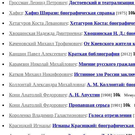
Гроссман Леонид Петрович
:
Достоевский и театрализация
Хафиз
:
Хафиз Ширази: биографическая справка
10
[1975]
Хетагуров Коста Леванович
:
Хетагуров Коста: биографиче
Хвощинская Надежда Дмитриевна
:
Хвощинская Н. Д.: би
Каченовский Михаил Трофимович
:
От Киевского жителя к 
Каншин Павел Алексеевич
:
Краткая библиография
[2012]
Карамзин Николай Михайлович
:
Мнение русского гражда
Катков Михаил Никифорович
:
Истинное зло России заключ
Коллонтай Александра Михайловна
:
А. М. Коллонтай: био
Кони Анатолий Федорович
:
A. H. Апухтин
10k
[1908]
Мему
Кони Анатолий Федорович
:
Пропавшая серьга
10k
[1901]
Короленко Владимир Галактионович
:
Голоса отрезвления
[
Красицкий Игнацы
:
Игнацы Красицкий: биографическая