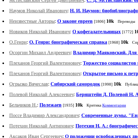
Мстиславский Сергей Дмитриевич
:
С. Д. Мстиславский: 
Наумов Николай Иванович
:
Н. И. Наумов: биобиблиограф
Неизвестные Авторы
:
О законе евреев
10k
[1806]
Переводы
Новиков Николай Иванович
:
О кофегадательницах
1
[1772]
О.Генри
:
О. Генри: биографическая справка
10k
[1968]
Сп
Осоргин Михаил Андреевич
:
Владимир Маяковский. Для 
Плеханов Георгий Валентинович
:
Торжество социалистов
Плеханов Георгий Валентинович
:
Открытое письмо к пет
Огрызко Вячеслав
:
Сибирский самородок
10k
[1998]
Публиц
Полевой Николай Алексеевич
:
Бернштейн Д. Полевой Н. 
Бельчиков Н.
:
Полежаев
10k
[1935]
Критика
Комментарии
Поссе Владимир Александрович
:
Современные думы. "Евр
Потехин Николай Антипович
:
Потехин Н. А.: биографиче
Аксаков Иван Сергеевич
:
О положении освобожденных д