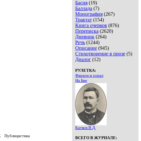
Басня
(19)
Баллада
(7)
Монография
(267)
Трактат
(154)
Книга очерков
(876)
Переписка
(2620)
Дневник
(264)
Речь
(1244)
Описание
(945)
Стихотворение в прозе
(5)
Диалог
(12)
РУЛЕТКА:
Фараон и хорал
На Бие
Катков В.Д.
k
Публицистика
ВСЕГО В ЖУРНАЛЕ: