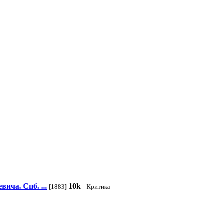
ича. Спб. ...
10k
[1883]
Критика