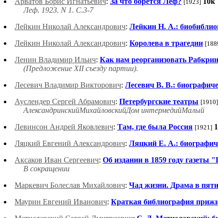
Арватов Борис Игнатьевич
:
За что борется Леф?
10k
[1923]
Леф. 1923. N 1. С.3-7
Лейкин Николай Александрович
:
Лейкин Н. А.: биобибли
Лейкин Николай Александрович
:
Королева в трагедии
[188
Ленин Владимир Ильич
:
Как нам реорганизовать Рабкри
(Предложение XII съезду партии).
Лесевич Владимир Викторович
:
Лесевич В. В.: биографич
Ауслендер Сергей Абрамович
:
Петербургские театры
[1910]
АлександринскийМихайловскийДом интермедийМалый
Левинсон Андрей Яковлевич
:
Там, где была Россия
[1921]
Ляцкий Евгений Александрович
:
Ляцкий Е. А.: биографич
Аксаков Иван Сергеевич
:
Об издании в 1859 году газеты 
В сокращении
Маркевич Болеслав Михайлович
:
Чад жизни. Драма в пяти
Маурин Евгений Иванович
:
Краткая библиография прижи