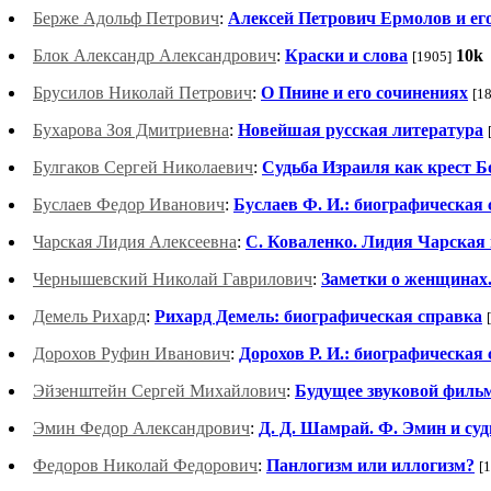
Берже Адольф Петрович
:
Алексей Петрович Ермолов и его
Блок Александр Александрович
:
Краски и слова
10k
[1905]
Брусилов Николай Петрович
:
О Пнине и его сочинениях
[1
Бухарова Зоя Дмитриевна
:
Новейшая русская литература
Булгаков Сергей Николаевич
:
Судьба Израиля как крест Б
Буслаев Федор Иванович
:
Буслаев Ф. И.: биографическая
Чарская Лидия Алексеевна
:
С. Коваленко. Лидия Чарская 
Чернышевский Николай Гаврилович
:
Заметки о женщинах.
Демель Рихард
:
Рихард Демель: биографическая справка
Дорохов Руфин Иванович
:
Дорохов Р. И.: биографическая
Эйзенштейн Сергей Михайлович
:
Будущее звуковой филь
Эмин Федор Александрович
:
Д. Д. Шамрай. Ф. Эмин и суд
Федоров Николай Федорович
:
Панлогизм или иллогизм?
[