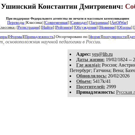
: Ушинский Константин Дмитриевич:
Со
При поддержке Федерального агентства по печати и массовым коммуникациям
Переводы
|Классика| [
Современная
] [
Самиздат
] [
Заграница
] [
ArtOfWar
]
Классика:
[
Регистрация
]
[
Найти
] [
Рейтинги
] [
Обсуждения
] [
Новинки
] [
Обзоры
] [
анры
][
Формы
][
Принадлежность
]
Отсортировано по:[
форме
][
популярности
][
дат
т, основоположник научной педагогики в России.
Aдpeс:
yes@lib.ru
Даты жизни:
19/02/1824 -- 
Где жил(а):
Россия; Австрия
Петербург; Гатчина; Вена; Бахч
Обновлялось:
20/02/2026
Обьем:
5417k/41
Посетителей:
2999
Принадлежность:
Русская 