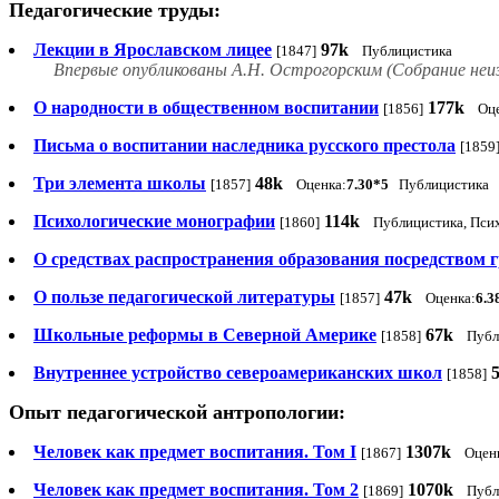
Педагогические труды:
Лекции в Ярославском лицее
97k
[1847]
Публицистика
Впервые опубликованы А.Н. Острогорским (Собрание неиз
О народности в общественном воспитании
177k
[1856]
Оц
Письма о воспитании наследника русского престола
[1859
Три элемента школы
48k
[1857]
Оценка:
7.30*5
Публицистика
Психологические монографии
114k
[1860]
Публицистика, Пси
О средствах распространения образования посредством 
О пользе педагогической литературы
47k
[1857]
Оценка:
6.3
Школьные реформы в Северной Америке
67k
[1858]
Публ
Внутреннее устройство североамериканских школ
[1858]
Опыт педагогической антропологии:
Человек как предмет воспитания. Том I
1307k
[1867]
Оцен
Человек как предмет воспитания. Том 2
1070k
[1869]
Публ