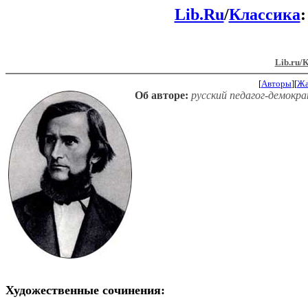
Lib.Ru
/
Классика
Lib.ru/
[
Авторы
][
Ж
Об авторе:
русский педагог-демокра
Художественные сочинения: