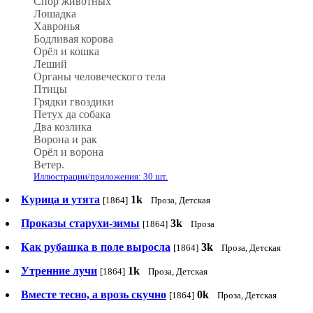
Спор животных
Лошадка
Хавронья
Бодливая корова
Орёл и кошка
Леший
Органы человеческого тела
Птицы
Грядки гвоздики
Петух да собака
Два козлика
Ворона и рак
Орёл и ворона
Ветер.
Иллюстрации/приложения: 30 шт.
Курица и утята
1k
[1864]
Проза, Детская
Проказы старухи-зимы
3k
[1864]
Проза
Как рубашка в поле выросла
3k
[1864]
Проза, Детская
Утренние лучи
1k
[1864]
Проза, Детская
Вместе тесно, а врозь скучно
0k
[1864]
Проза, Детская