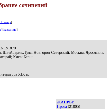
брание сочинений
Помощь
]
е
][
названию
]
22/12/1870
; Швейцария;,Тула; Новгород-Северский; Москва; Ярославль;
исарай; Киев; Берн;
литература XIX в.
ЖАНРЫ:
Проза
(21805)