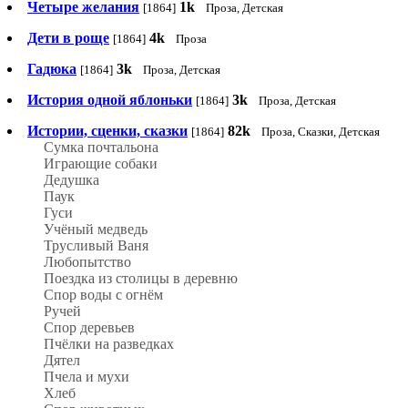
Четыре желания
1k
[1864]
Проза, Детская
Дети в роще
4k
[1864]
Проза
Гадюка
3k
[1864]
Проза, Детская
История одной яблоньки
3k
[1864]
Проза, Детская
Истории, сценки, сказки
82k
[1864]
Проза, Сказки, Детская
Сумка почтальона
Играющие собаки
Дедушка
Паук
Гуси
Учёный медведь
Трусливый Ваня
Любопытство
Поездка из столицы в деревню
Спор воды с огнём
Ручей
Спор деревьев
Пчёлки на разведках
Дятел
Пчела и мухи
Хлеб