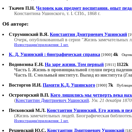
Ткачев П.Н.
Человек как предмет воспитания. опыт пед
Константина Ушинского, т. I. СПб., 1868 г.
Об авторе:
Струминский В.Я.
Константин Дмитриевич Ушинский
[1
Очерк, опубликованный в серии "Жизнь замечательных л
Иллюстрации/приложения: 1 шт.
К. Д. Ушинский : биографическая справка
4k
[1900]
Оценк
Водовозова Е.Н.
На заре жизни. Том первый
1122k
[1911]
Часть I. Жизнь в провинциальной глуши перед падение
Часть II. Смольный институт. Выход из института (
Гла
Восторгов И.И.
Памяти К.Д. Ушинского
7k
[1900]
Публици
Острогорский В.П.
Кого лишились мы четверть века наз
(
Константин Дмитриевич Ушинский
.
Ум. 21 декабря 1870 
Песковский М.Л.
Константин Ушинский. Его жизнь и пед
(Жизнь замечательных людей. Биографическая библиотека
Иллюстрации/приложения: 1 шт.
Рехневский Ю.С.
Константин Дмитриевич Ушинский
[18