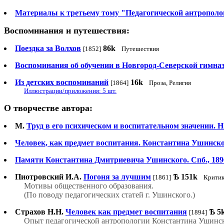
Материалы к третьему тому "Педагогической антрополо
Воспоминания и путешествия:
Поездка за Волхов
86k
[1852]
Путешествия
Воспоминания об обучении в Новгород-Северской гимна
Из детских воспоминаний
16k
[1864]
Проза, Религия
Иллюстрации/приложения: 5 шт.
О творчестве автора:
М.
Труд в его психическом и воспитательном значении. Н
Человек, как предмет воспитания. Константина Ушинск
Памяти Константина Дмитриевича Ушинского. Спб., 189
Пиотровский И.А.
Погоня за лучшим
Ѣ
151k
[1861]
Крити
Мотивы общественного образования.
(По поводу педагогических статей г. Ушинского.)
Страхов Н.Н.
Человек как предмет воспитания
Ѣ
5
[1894]
Опыт педагогической антропологии Константина Ушинск