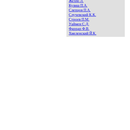
Желло Л.
Кулиш П.А.
Слепцов П.А.
Случевский К.К.
Строев П.М.
Уаймен С.Д.
Фаррар Ф.В.
Хмеленский Й.К.