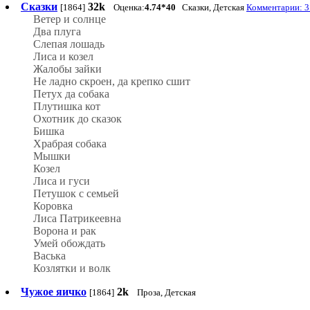
Сказки
32k
[1864]
Оценка:
4.74*40
Сказки, Детская
Комментарии: 3
Ветер и солнце
Два плуга
Слепая лошадь
Лиса и козел
Жалобы зайки
Не ладно скроен, да крепко сшит
Петух да собака
Плутишка кот
Охотник до сказок
Бишка
Храбрая собака
Мышки
Козел
Лиса и гуси
Петушок с семьей
Коровка
Лиса Патрикеевна
Ворона и рак
Умей обождать
Васька
Козлятки и волк
Чужое яичко
2k
[1864]
Проза, Детская