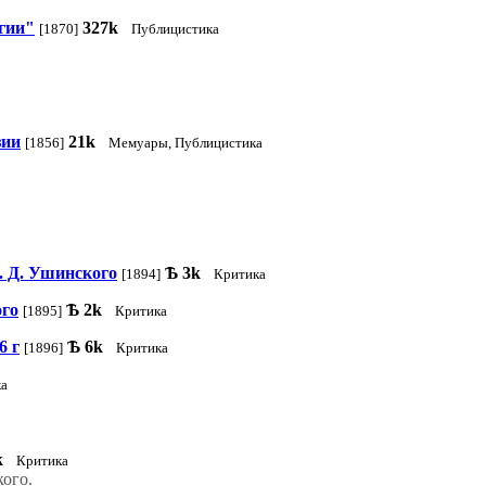
гии"
327k
[1870]
Публицистика
зии
21k
[1856]
Мемуары, Публицистика
. Д. Ушинского
Ѣ
3k
[1894]
Критика
ого
Ѣ
2k
[1895]
Критика
6 г
Ѣ
6k
[1896]
Критика
ка
k
Критика
ого.