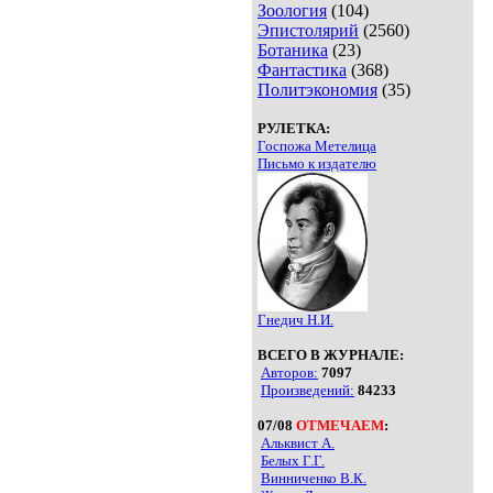
Зоология
(104)
Эпистолярий
(2560)
Ботаника
(23)
Фантастика
(368)
Политэкономия
(35)
РУЛЕТКА:
Госпожа Метелица
Письмо к издателю
Гнедич Н.И.
ВСЕГО В ЖУРНАЛЕ:
Авторов:
7097
Произведений:
84233
07/08
ОТМЕЧАЕМ
:
Альквист А.
Белых Г.Г.
Винниченко В.К.