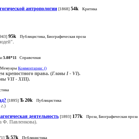
агогической антропологии
54k
[1868]
Критика
95k
943]
Публицистика, Биографическая проза
юдей".
а:
5.08*11
Справочная
Мемуары
Комментарии: ()
м крепостного права. (
Главы I - VI
).
вы VII - XIII).
стика
ад?
Ѣ
20k
[1895]
Публицистика
г.
)
агогическая деятельность
177k
[1893]
Проза, Биографическая проза
 Ф. Павленкова).
Ѣ
57k
71]
Публицистика