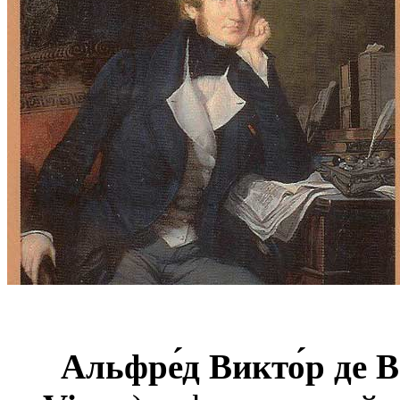
Альфре́д Викто́р де В