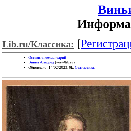
Винь
Информац
[
Регистрац
Lib.ru/Классика:
Оставить комментарий
Виньи Альфред
(
yes@lib.ru
)
Обновлено: 14/02/2023. 0k.
Статистика.