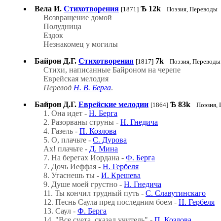
Вела И.
Стихотворения
Ѣ
12k
[1871]
Поэзия, Переводы
Возвращение домой
Полудница
Ездок
Незнакомец у могилы
Байрон Д.Г.
Стихотворения
7k
[1817]
Поэзия, Переводы
Стихи, написанные Байроном на черепе
Еврейская мелодия
Перевод
Н. В. Берга
.
Байрон Д.Г.
Еврейские мелодии
Ѣ
83k
[1864]
Поэзия,
1. Она идет -
Н. Берга
2. Разорваны струны -
Н. Гнедича
4. Газель -
П. Козлова
5. О, плачьте -
C. Дурова
Ах! плачьте -
Д. Мина
7. На берегах Иордана -
Ф. Берга
7. Дочь Иеффая -
Н. Гербеля
8. Угаснешь ты -
И. Крешева
9. Душе моей грустно -
Н. Гнедича
11. Ты кончил трудный путь -
С. Славутинскаго
12. Песнь Саула пред последним боем -
Н. Гербеля
13. Саул -
Ф. Берга
14. "Все суета, сказал учитель" -
П. Козлова