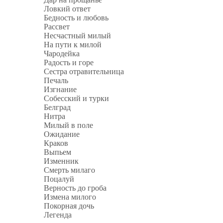
Ловкий ответ
Бедность и любовь
Рассвет
Несчастный милый
На пути к милой
Чародейка
Радость и горе
Сестра отравительница
Печаль
Изгнание
Собесский и турки
Белград
Нитра
Милый в поле
Ожидание
Краков
Выпьем
Изменник
Смерть милаго
Поцалуй
Верность до гроба
Измена милого
Покорная дочь
Легенда