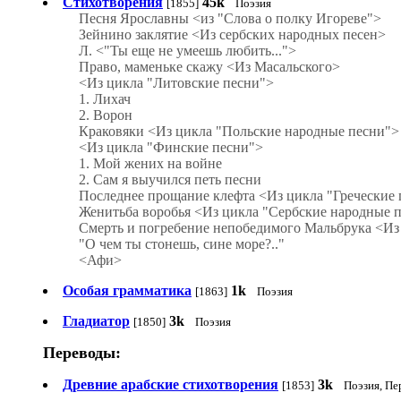
Стихотворения
45k
[1855]
Поэзия
Песня Ярославны <из "Слова о полку Игореве">
Зейнино заклятие <Из сербских народных песен>
Л. <"Ты еще не умеешь любить...">
Право, маменьке скажу <Из Масальского>
<Из цикла "Литовские песни">
1. Лихач
2. Ворон
Краковяки <Из цикла "Польские народные песни">
<Из цикла "Финские песни">
1. Мой жених на войне
2. Сам я выучился петь песни
Последнее прощание клефта <Из цикла "Греческие
Женитьба воробья <Из цикла "Сербские народные 
Смерть и погребение непобедимого Мальбрука <Из
"О чем ты стонешь, сине море?.."
<Афи>
Особая грамматика
1k
[1863]
Поэзия
Гладиатор
3k
[1850]
Поэзия
Переводы:
Древние арабские стихотворения
3k
[1853]
Поэзия, П