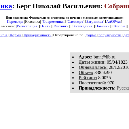
сика
: Берг Николай Васильевич:
Собран
При поддержке Федерального агентства по печати и массовым коммуникациям
Переводы
|Классика| [
Современная
] [
Самиздат
] [
Заграница
] [
ArtOfWar
]
Классика:
[
Регистрация
]
[
Найти
] [
Рейтинги
] [
Обсуждения
] [
Новинки
] [
Обзоры
] [
анры
][
Формы
][
Принадлежность
]
Отсортировано по:[
форме
][
популярности
][
дат
Aдpeс:
bmn@lib.ru
Даты жизни:
05/04/1823 
Обновлялось:
28/12/201
Обьем:
3385k/90
Рейтинг:
8.00*5
Посетителей:
970
Принадлежность:
Русск