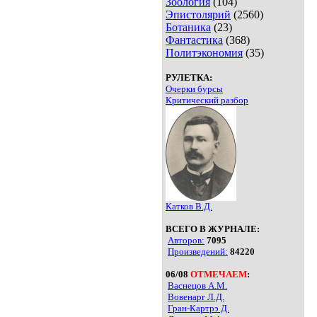
Зоология
(104)
Эпистолярий
(2560)
Ботаника
(23)
Фантастика
(368)
Политэкономия
(35)
РУЛЕТКА:
Очерки бурсы
Критический разбор
Катков В.Д.
ВСЕГО В ЖУРНАЛЕ:
Авторов:
7095
Произведений:
84220
06/08
ОТМЕЧАЕМ
:
Васнецов А.М.
Вовенарг Л.Д.
Гран-Картрэ Д.