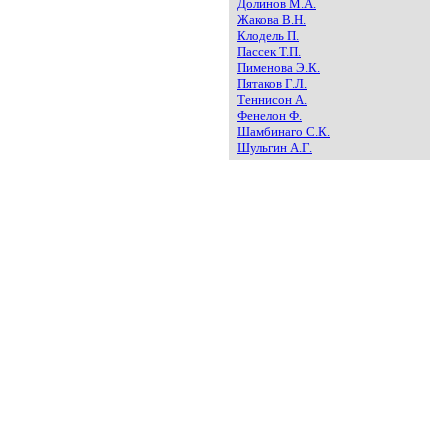
Долинов М.А.
Жакова В.Н.
Клодель П.
Пассек Т.П.
Пименова Э.К.
Пятаков Г.Л.
Теннисон А.
Фенелон Ф.
Шамбинаго С.К.
Шульгин А.Г.