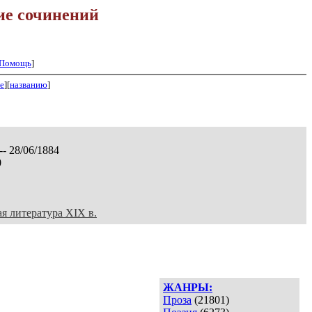
ие сочинений
Помощь
]
е
][
названию
]
-- 28/06/1884
0
ая литература XIX в.
ЖАНРЫ:
Проза
(21801)