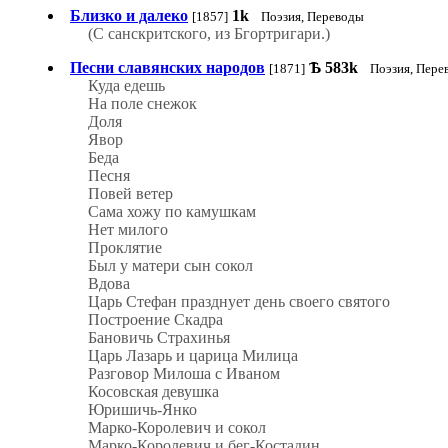
Близко и далеко
1k
[1857]
Поэзия, Переводы
(С санскритского, из Бгортригари.)
Песни славянских народов
Ѣ
583k
[1871]
Поэзия, Пере
Куда едешь
На поле снежок
Доля
Явор
Беда
Песня
Повей ветер
Сама хожу по камушкам
Нет милого
Проклятие
Был у матери сын сокол
Вдова
Царь Стефан празднует день своего святого
Построение Скадра
Бановичь Страхинья
Царь Лазарь и царица Милица
Разговор Милоша с Иваном
Косовская девушка
Юришичь-Янко
Марко-Королевич и сокол
Марко-Королевич и бег-Костадин