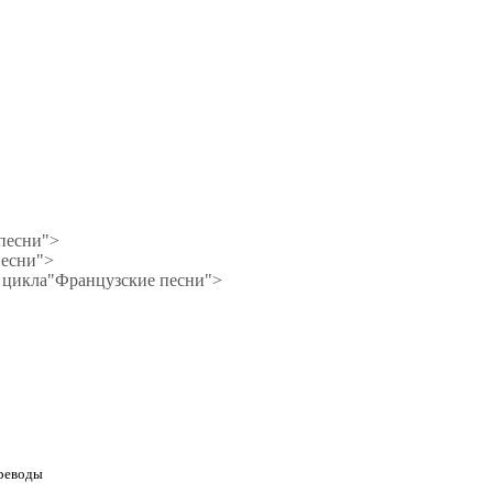
 песни">
песни">
 цикла"Французские песни">
ереводы