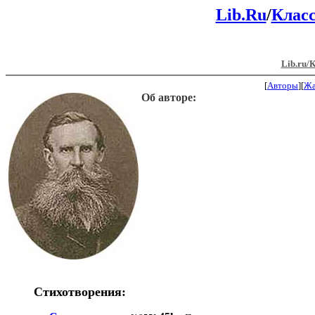
Lib.Ru
/
Клас
Lib.ru/
[
Авторы
][
Ж
Об авторе:
Стихотворения: