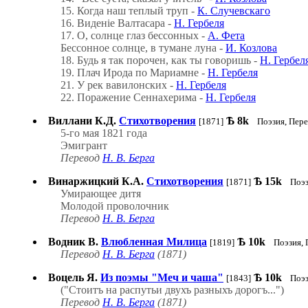
15. Когда наш теплый труп -
К. Случевскаго
16. Виденіе Валтасара -
Н. Гербеля
17. О, солнце глаз бессонных -
А. Фета
Бессонное солнце, в тумане луна -
И. Козлова
18. Будь я так порочен, как ты говоришь -
Н. Гербел
19. Плач Ирода по Мариамне -
Н. Гербеля
21. У рек вавилонских -
Н. Гербеля
22. Поражение Сеннахерима -
Н. Гербеля
Виллани К.Д.
Стихотворения
Ѣ
8k
[1871]
Поэзия, Пер
5-го мая 1821 года
Эмигрант
Перевод
Н. В. Берга
Винаржицкий К.А.
Стихотворения
Ѣ
15k
[1871]
Поэз
Умирающее дитя
Молодой проволочник
Перевод
Н. В. Берга
Водник В.
Влюбленная Милица
Ѣ
10k
[1819]
Поэзия,
Перевод
Н. В. Берга
(1871)
Воцель Я.
Из поэмы "Меч и чаша"
Ѣ
10k
[1843]
Поэз
("Стоитъ на распутьи двухъ разныхъ дорогъ...")
Перевод
Н. В. Берга
(1871)