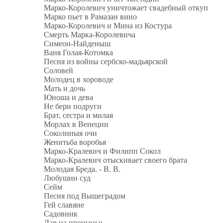
Марко-Королевич уничтожает свадебный откуп
Марко пьет в Рамазан вино
Марко-Королевич и Мина из Костура
Смерть Марка-Королевича
Симеон-Найденыш
Ваня Голая-Котомка
Песня из войны сербско-мадьярской
Соловей
Молодец в хороводе
Мать и дочь
Юноша и дева
Не бери подруги
Брат, сестра и милая
Морлах в Венеции
Соколиныя очи
Женитьба воробья
Марко-Кралевич и Филипп Сокол
Марко-Кралевич отыскивает своего брата
Молодая Бреда. - В. В.
Любушин суд
Сейм
Песня под Вышеградом
Гей славяне
Садовник
Дар на прощанье