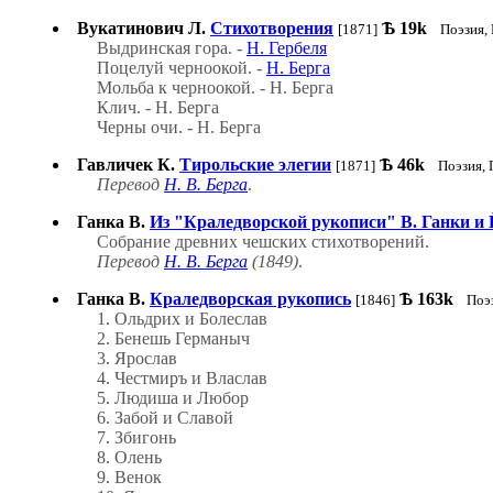
Вукатинович Л.
Стихотворения
Ѣ
19k
[1871]
Поэзия,
Выдринская гора. -
Н. Гербеля
Поцелуй черноокой. -
Н. Берга
Мольба к черноокой. - Н. Берга
Клич. - Н. Берга
Черны очи. - Н. Берга
Гавличек К.
Тирольские элегии
Ѣ
46k
[1871]
Поэзия,
Перевод
Н. В. Берга
.
Ганка В.
Из "Краледворской рукописи" В. Ганки и
Собрание древних чешских стихотворений.
Перевод
Н. В. Берга
(1849)
.
Ганка В.
Краледворская рукопись
Ѣ
163k
[1846]
Поэ
1. Ольдрих и Болеслав
2. Бенешь Германыч
3. Ярослав
4. Честмиръ и Власлав
5. Людиша и Любор
6. Забой и Славой
7. Збигонь
8. Олень
9. Венок