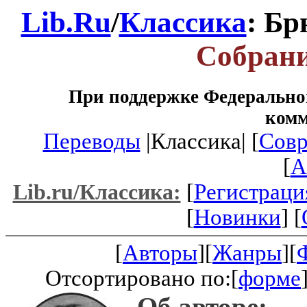
Lib.Ru
/
Классика
: Бр
Собрани
При поддержке Федеральног
ком
Переводы
|Классика| [
Совр
[
A
[
Регистраци
Lib.ru/Классика:
[
Новинки
] [
[
Авторы
][
Жанры
][
Отсортировано по:[
форме
Об авторе: