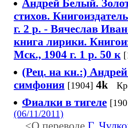
Андрей Белый. Золот
стихов. Книгоиздател
г. 2 р. - Вячеслав Ива
книга лирики. Книгои
Мск., 1904 г. 1 р. 50 к
[
(Рец. на кн.:) Андрей
симфония
4k
[1904]
Кр
Фиалки в тигеле
[190
(06/11/2011)
<О переводе
Г. Чулко