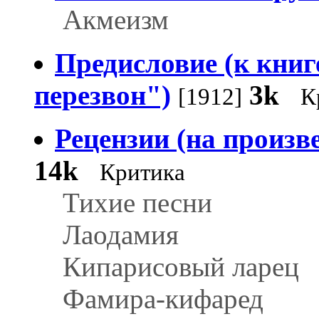
Акмеизм
Предисловие (к кни
перезвон")
3k
[1912]
К
Рецензии (на произв
14k
Критика
Тихие песни
Лаодамия
Кипарисовый ларец
Фамира-кифаред