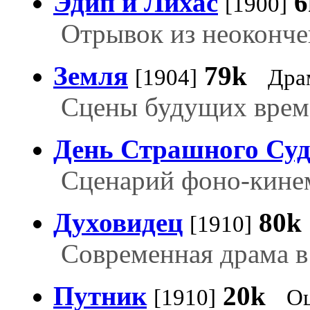
Эдип и Лихас
6
[1900]
Отрывок из неоконче
Земля
79k
[1904]
Дра
Сцены будущих врем
День Страшного Су
Сценарий фоно-кине
Духовидец
80k
[1910]
Современная драма в 
Путник
20k
[1910]
Оц