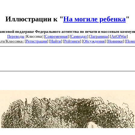
Иллюстрации к "
На могиле ребенка
"
ансовой поддержке Федерального агентства по печати и массовым коммун
Переводы
|Классика| [
Современная
] [
Самиздат
] [
Заграница
] [
ArtOfWar
]
.ru/Классика:
[
Регистрация
] [
Найти
] [
Рейтинги
] [
Обсуждения
] [
Новинки
] [
Пом