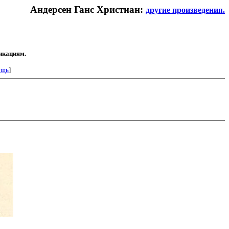
Андерсен Ганс Христиан:
другие произведения.
икациям.
ощь
]