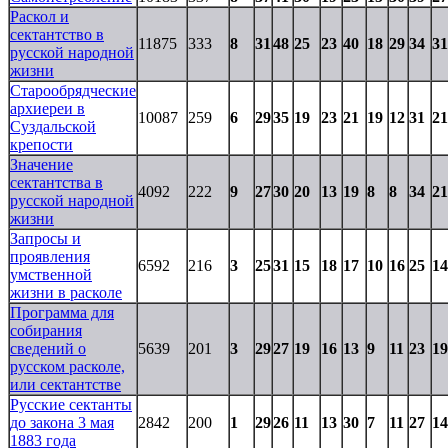
Раскол и
сектантство в
11875
333
8
31
48
25
23
40
18
29
34
31
русской народной
жизни
Старообрядческие
архиереи в
10087
259
6
29
35
19
23
21
19
12
31
21
Суздальской
крепости
Значение
сектантства в
4092
222
9
27
30
20
13
19
8
8
34
21
русской народной
жизни
Запросы и
проявления
6592
216
3
25
31
15
18
17
10
16
25
14
умственной
жизни в расколе
Программа для
собирания
сведений о
5639
201
3
29
27
19
16
13
9
11
23
19
русском расколе,
или сектантстве
Русские сектанты
до закона 3 мая
2842
200
1
29
26
11
13
30
7
11
27
14
1883 года