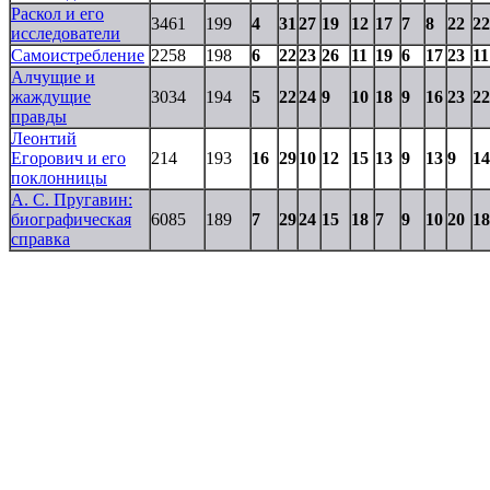
Раскол и его
3461
199
4
31
27
19
12
17
7
8
22
22
исследователи
Самоистребление
2258
198
6
22
23
26
11
19
6
17
23
11
Алчущие и
жаждущие
3034
194
5
22
24
9
10
18
9
16
23
22
правды
Леонтий
Егорович и его
214
193
16
29
10
12
15
13
9
13
9
14
поклонницы
А. С. Пругавин:
биографическая
6085
189
7
29
24
15
18
7
9
10
20
18
справка