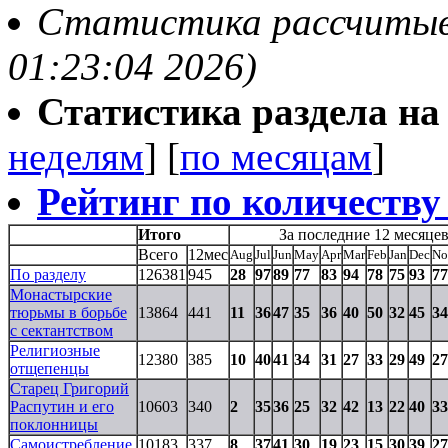
Статистика рассчитывае
01:23:04 2026)
Статистика раздела на t
неделям
] [
по месяцам
]
Рейтинг по количеству
Итого
За последние 12 месяце
Всего
12мес
Aug
Jul
Jun
May
Apr
Mar
Feb
Jan
Dec
No
По разделу
126381
945
28
97
89
77
83
94
78
75
93
77
Монастырские
тюрьмы в борьбе
13864
441
11
36
47
35
36
40
50
32
45
34
с сектантством
Религиозные
12380
385
10
40
41
34
31
27
33
29
49
27
отщепенцы
Старец Григорий
Распутин и его
10603
340
2
35
36
25
32
42
13
22
40
33
поклонницы
Самоистребление
10183
337
8
37
41
30
19
23
15
30
39
27