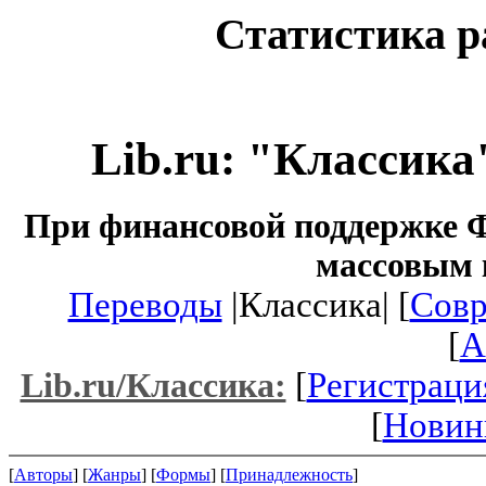
Статистика р
Lib.ru: "Классика
При финансовой поддержке Ф
массовым 
Переводы
|Классика| [
Совр
[
A
[
Регистраци
Lib.ru/Классика:
[
Новин
[
Авторы
] [
Жанры
] [
Формы
] [
Принадлежность
]