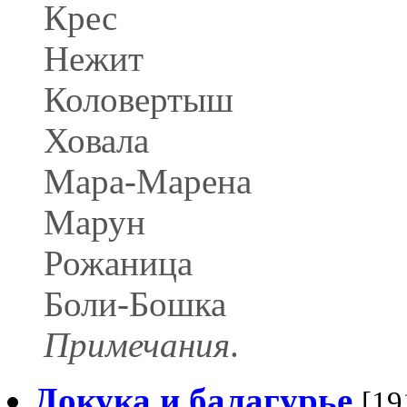
Крес
Нежит
Коловертыш
Ховала
Мара-Марена
Марун
Рожаница
Боли-Бошка
Примечания
.
Докука и балагурье
[19