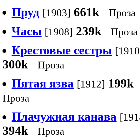
Пруд
661k
[1903]
Проза
Часы
239k
[1908]
Проза
Крестовые сестры
[1910
300k
Проза
Пятая язва
199k
[1912]
Проза
Плачужная канава
[191
394k
Проза