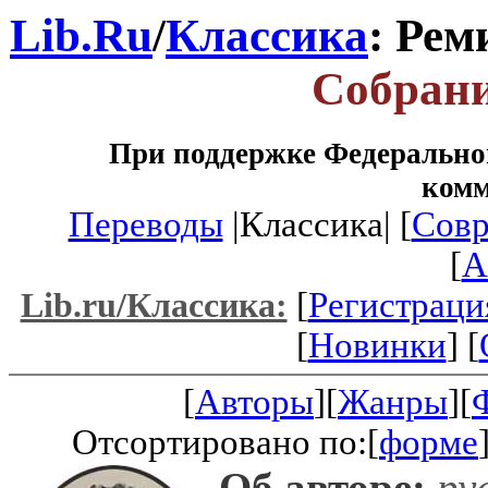
Lib.Ru
/
Классика
: Рем
Собрани
При поддержке Федеральног
ком
Переводы
|Классика| [
Совр
[
A
[
Регистраци
Lib.ru/Классика:
[
Новинки
] [
[
Авторы
][
Жанры
][
Отсортировано по:[
форме
Об авторе:
рус