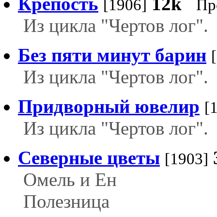
Крепость
12k
[1906]
Пр
Из цикла "Чертов лог".
Без пяти минут барин
Из цикла "Чертов лог".
Придворный ювелир
[
Из цикла "Чертов лог".
Северные цветы
[1903]
Омель и Ен
Полезница