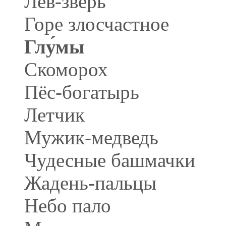
Лев-зверь
Горе злосчастное
Глу́мы
Скоморох
Пёс-богатырь
Летчик
Мужик-медведь
Чудесные башмачки
Жадень-пальцы
Небо пало