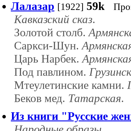
Лалазар
59k
[1922]
Про
Кавказский сказ
.
Золотой столб.
Армянск
Саркси-Шун.
Армянска
Царь Нарбек.
Армянска
Под павлином.
Грузинс
Мтеулетинские камни.
Беков мед.
Татарская
.
Из книги "Русские ж
Народные образы